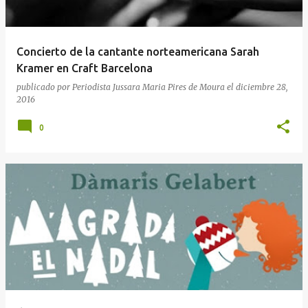
a
d
a
Concierto de la cantante norteamericana Sarah
s
Kramer en Craft Barcelona
publicado por
Periodista Jussara Maria Pires de Moura
el
diciembre 28,
2016
0