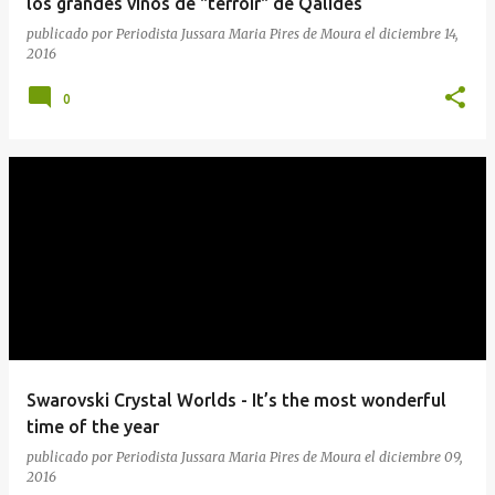
los grandes vinos de "terroir" de Qalidès
publicado por
Periodista Jussara Maria Pires de Moura
el
diciembre 14,
2016
0
Swarovski Crystal Worlds - It’s the most wonderful
time of the year
publicado por
Periodista Jussara Maria Pires de Moura
el
diciembre 09,
2016