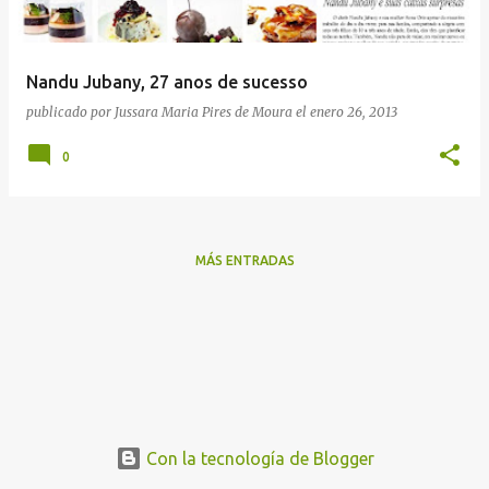
a
d
a
Nandu Jubany, 27 anos de sucesso
s
publicado por
Jussara Maria Pires de Moura
el
enero 26, 2013
0
MÁS ENTRADAS
Con la tecnología de Blogger