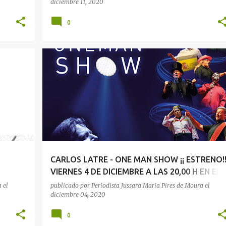
diciembre 11, 2020
0
CULTURA
TEATRO
CARLOS LATRE - ONE MAN SHOW ¡¡ ESTRENO!
VIERNES 4 DE DICIEMBRE A LAS 20,00 H EN EL
TEATRO COLISEUM
a
el
publicado por
Periodista Jussara Maria Pires de Moura
el
diciembre 04, 2020
0