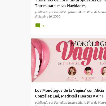
Tres vinos de nota, las propuestas de Fa
Torres para estas Navidades
publicado por
Periodista Jussara Maria Pires de Mour
diciembre 16, 2020
0
CULTURA
OCIO
TEATRO
Los Monólogos de la Vagina' con Alicia
González Laá, Metitxell Huertas y Aina
Quiñones a partir del 18 de diciembre en
publicado por
Periodista Jussara Maria Pires de Mour