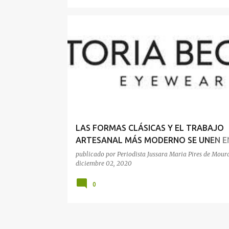
MODA
NEGOCIOS
LAS FORMAS CLÁSICAS Y EL TRABAJO
ARTESANAL MÁS MODERNO SE UNEN E
ÚLTIMA COLECCIÓN DE GAFAS DE VICT
publicado por
Periodista Jussara Maria Pires de Mour
diciembre 02, 2020
BECKHAM
0