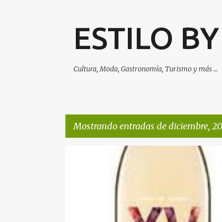
ESTILO B
Cultura, Moda, Gastronomía, Turismo y más ...
Mostrando entradas de diciembre, 2
E
GASTRONOMIA
NEGOCIOS
n
t
r
a