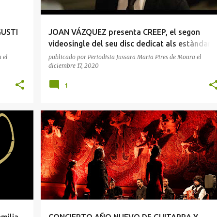
GUSTI
JOAN VÁZQUEZ presenta CREEP, el segon
videosingle del seu disc dedicat als estàndard
de jazz, Feeling Good
a
el
publicado por
Periodista Jussara Maria Pires de Moura
el
diciembre 17, 2020
1
CULTURA
MUSICA
OCIO