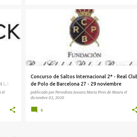
DEPORTES
SOCIEDAD
Concurso de Saltos Internacional 2* - Real Clu
N LA
de Polo de Barcelona 27 - 29 noviembre
ORIA
a
el
publicado por
Periodista Jussara Maria Pires de Moura
el
diciembre 02, 2020
0