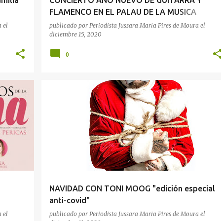
milia
CONCIERTO AÑO NUEVO DE GUITARRA Y
FLAMENCO EN EL PALAU DE LA MUSICA
CATALANA
a
el
publicado por
Periodista Jussara Maria Pires de Moura
el
diciembre 15, 2020
0
OCIO
TEATRO
NAVIDAD CON TONI MOOG "edición especial
anti-covid"
 la
a
el
publicado por
Periodista Jussara Maria Pires de Moura
el