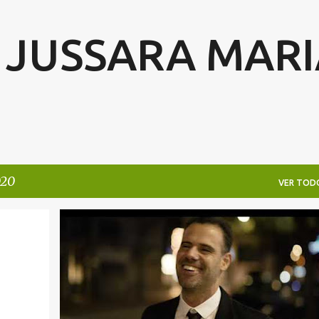
Ir al contenido principal
Y JUSSARA MAR
020
VER TOD
CULTURA
MUSICA
OCIO