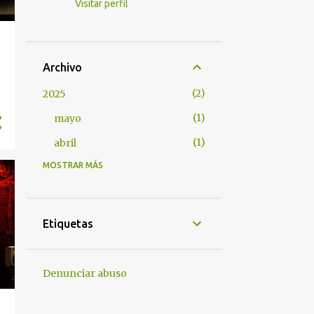
Visitar perfil
s
Archivo
2
2025
1
mayo
1
abril
MOSTRAR MÁS
7
2023
1
septiembre
1
julio
Etiquetas
3
junio
2
abril
Denunciar abuso
4
2022