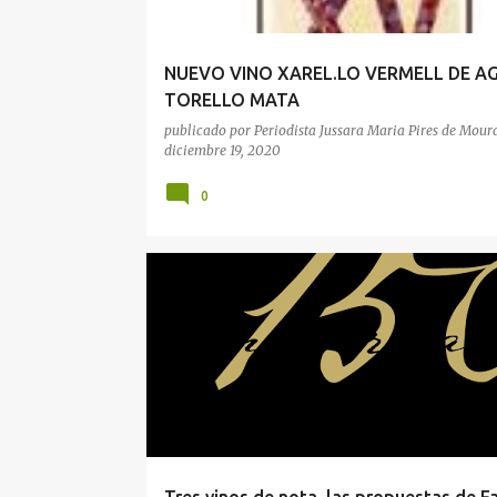
d
a
NUEVO VINO XAREL.LO VERMELL DE A
s
TORELLO MATA
publicado por
Periodista Jussara Maria Pires de Mour
diciembre 19, 2020
0
GASTRONOMIA
NEGOCIOS