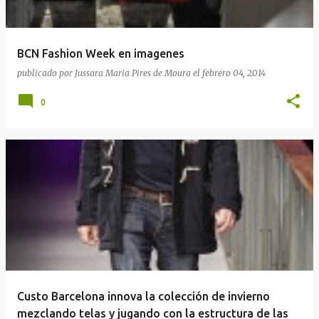
a
d
a
BCN Fashion Week en imagenes
s
publicado por
Jussara Maria Pires de Moura
el
febrero 04, 2014
0
Custo Barcelona innova la colección de invierno
mezclando telas y jugando con la estructura de las