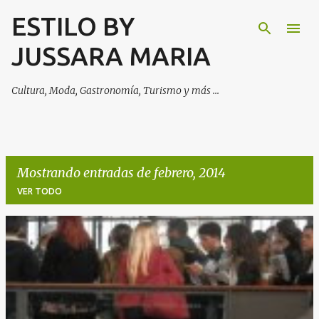
ESTILO BY
Ir al contenido principal
JUSSARA MARIA
Cultura, Moda, Gastronomía, Turismo y más ...
Mostrando entradas de febrero, 2014
VER TODO
E
n
t
r