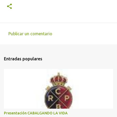
Publicar un comentario
C
o
m
Entradas populares
e
n
t
a
r
i
o
s
Presentación CABALGANDO LA VIDA