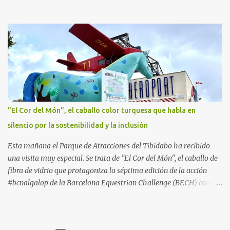
un destino ideal donde pasar unos días con los más pequeños,
también durante los meses de invierno. La isla de Mallorca, por
ejemplo, ofrece un amplio abanico de posibilidades, desde
actividades al aire libre, propuestas lúdicas o deportivas, hasta
propuestas gastronómicas para poder disfrutar al máximo con los
niños y garantizar una experiencia inolvidable. Palma Aquarium
A unos 15 minutos en coche de la capital Balear y a tan sólo 500
metros de la playa, se encuentra el Palma Aquarium, un lugar
donde grandes y pequeños quedarán fascinados con los 8.000
"El Cor del Món”, el caballo color turquesa que habla en
ejemplares de 700 especies distintas procedentes del Mediterráneo
silencio por la sostenibilidad y la inclusión
y los océanos Índico, Atlántico y Pacífico. El recorrido por el
acuario se plantea como un viaje a...
Esta mañana el Parque de Atracciones del Tibidabo ha recibido
una visita muy especial. Se trata de "El Cor del Món", el caballo de
fibra de vidrio que protagoniza la séptima edición de la acción
#bcnalgalop de la Barcelona Equestrian Challenge (BECH) con el
apoyo de la Fundación RCPB. Este simpático caballo ​​realizará un
tour este verano por algunos de los lugares más emblemáticos de
la Ciudad Condal, ​​a la espera de la llegada a finales de septiembre