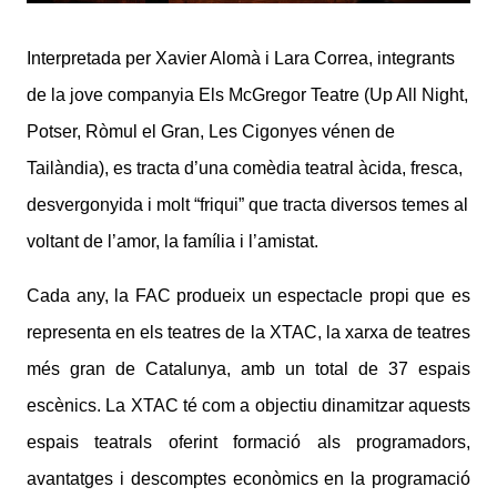
Interpretada per Xavier Alomà i Lara Correa, integrants
de la jove companyia Els McGregor Teatre (Up All Night,
Potser, Ròmul el Gran, Les Cigonyes vénen de
Tailàndia), es tracta d’una comèdia teatral àcida, fresca,
desvergonyida i molt “friqui” que tracta diversos temes al
voltant de l’amor, la família i l’amistat.
Cada any, la FAC produeix un espectacle propi que es
representa en els teatres de la XTAC, la xarxa de teatres
més gran de Catalunya, amb un total de 37 espais
escènics. La XTAC té com a objectiu dinamitzar aquests
espais teatrals oferint formació als programadors,
avantatges i descomptes econòmics en la programació