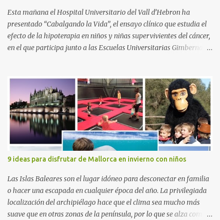
Esta mañana el Hospital Universitario del Vall d’Hebron ha
presentado “Cabalgando la Vida”, el ensayo clínico que estudia el
efecto de la hipoterapia en niños y niñas supervivientes del cáncer,
en el que participa junto a las Escuelas Universitarias Gimbernat,
con el apoyo de la Asociación Española contra el Cáncer (AEECC)
y la Fundación Federica Cerdá. La presentación ha contado con la
presencia de Emilio Zegrí, presidente de la Fundación RCPB; la Dra.
Anna Llort, adjunta del Servicio de Oncología Pediátrica del
Hospital Vall d’Hebron e investigadora del grupo de Investigación
Traslacional en Cáncer en la Infancia y la Adolescencia del Vall
d’Hebron Instituto de Investigación (VHIR); Anna Saló, psicóloga
del Servicio de Oncología Pediátrica del Vall d’Hebron y del grupo
de Investigación Traslacional en Cáncer en la Infancia y la
9 ideas para disfrutar de Mallorca en invierno con niños
Adolescencia del VHIR y Teresa Xipell, fisioterapeuta y directora de
hipoterapia en la Fundación Federica Cerdá. Imágenes cortesía de
Las Islas Baleares son el lugar idóneo para desconectar en familia
asesoría de ...
o hacer una escapada en cualquier época del año. La privilegiada
localización del archipiélago hace que el clima sea mucho más
suave que en otras zonas de la península, por lo que se alza como