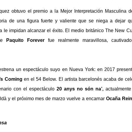
quez obtuvo el premio a la Mejor Interpretación Masculina d
oria de una figura fuerte y valiente que se niega a dejar q
cia le impidan alcanzar el éxito. El medio británico The New Cu
 de
Paquito Forever
fue realmente maravillosa, cautivad
strena un espectáculo suyo en Nueva York: en 2017 presen
’s Coming
en el 54 Below. El artista barcelonés acaba de cel
nario con el espectáculo
20 anys no són na’,
actualmente
ldà y el próximo mes de marzo vuelve a encarnar
Ocaña Rein
nsa