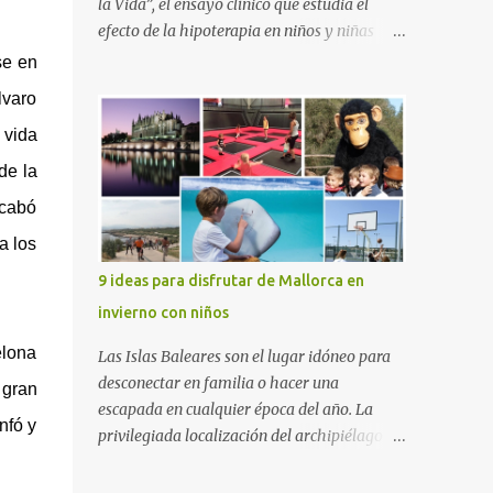
la Vida”, el ensayo clínico que estudia el
efecto de la hipoterapia en niños y niñas
supervivientes del cáncer, en el que participa
se en
junto a las Escuelas Universitarias
lvaro
Gimbernat, con el apoyo de la Asociación
 vida
Española contra el Cáncer (AEECC) y la
Fundación Federica Cerdá. La presentación
de la
ha contado con la presencia de Emilio Zegrí,
acabó
presidente de la Fundación RCPB; la Dra.
Anna Llort, adjunta del Servicio de
a los
Oncología Pediátrica del Hospital Vall
9 ideas para disfrutar de Mallorca en
d’Hebron e investigadora del grupo de
invierno con niños
Investigación Traslacional en Cáncer en la
Infancia y la Adolescencia del Vall d’Hebron
elona
Las Islas Baleares son el lugar idóneo para
Instituto de Investigación (VHIR); Anna Saló,
desconectar en familia o hacer una
 gran
psicóloga del Servicio de Oncología
escapada en cualquier época del año. La
nfó y
Pediátrica del Vall d’Hebron y del grupo de
privilegiada localización del archipiélago
Investigación Traslacional en Cáncer en la
hace que el clima sea mucho más suave que
Infancia y la Adolescencia del VHIR y Teresa
en otras zonas de la península, por lo que se