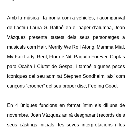
Amb la música i la ironia com a vehicles, i acompanyat
de l’actriu Laura G. Ballbé en el paper d’alumna, Joan
Vázquez presenta tastets dels seus personatges a
musicals com Hair, Merrily We Roll Along, Mamma Mia!,
My Fair Lady, Rent, Flor de Nit, Paquito Forever, Coplas
para Ocaña i Ciutat de Gespa, i també algunes peces
icòniques del seu admirat Stephen Sondheim, així com
cançons “crooner” del seu proper disc, Feeling Good.
En 4 úniques funcions en format íntim els dilluns de
novembre, Joan Vázquez anirà desgranant records dels
seus càstings inicials, les seves interpretacions i les