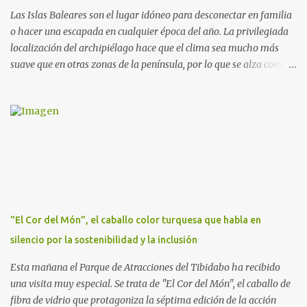
hipoterapia en la Fundación Federica Cerdá. Imágenes cortesía de
Las Islas Baleares son el lugar idóneo para desconectar en familia
asesoría de ...
o hacer una escapada en cualquier época del año. La privilegiada
localización del archipiélago hace que el clima sea mucho más
suave que en otras zonas de la península, por lo que se alza como
un destino ideal donde pasar unos días con los más pequeños,
también durante los meses de invierno. La isla de Mallorca, por
ejemplo, ofrece un amplio abanico de posibilidades, desde
actividades al aire libre, propuestas lúdicas o deportivas, hasta
propuestas gastronómicas para poder disfrutar al máximo con los
niños y garantizar una experiencia inolvidable. Palma Aquarium
A unos 15 minutos en coche de la capital Balear y a tan sólo 500
metros de la playa, se encuentra el Palma Aquarium, un lugar
donde grandes y pequeños quedarán fascinados con los 8.000
"El Cor del Món”, el caballo color turquesa que habla en
ejemplares de 700 especies distintas procedentes del Mediterráneo
silencio por la sostenibilidad y la inclusión
y los océanos Índico, Atlántico y Pacífico. El recorrido por el
acuario se plantea como un viaje a...
Esta mañana el Parque de Atracciones del Tibidabo ha recibido
una visita muy especial. Se trata de "El Cor del Món", el caballo de
fibra de vidrio que protagoniza la séptima edición de la acción