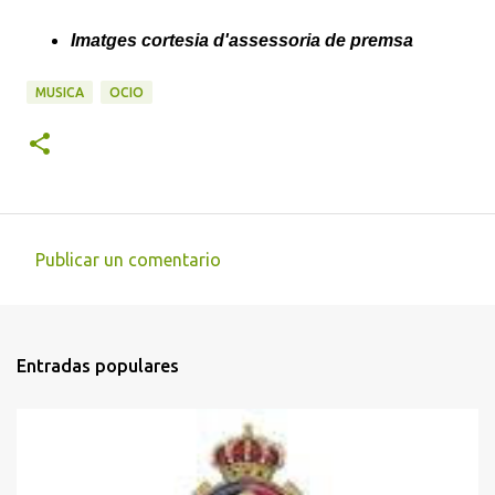
Imatges cortesia d'assessoria de premsa
MUSICA
OCIO
Publicar un comentario
C
o
m
Entradas populares
e
n
t
a