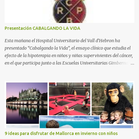
r
i
o
s
Presentación CABALGANDO LA VIDA
Esta mañana el Hospital Universitario del Vall d’Hebron ha
presentado “Cabalgando la Vida”, el ensayo clínico que estudia el
efecto de la hipoterapia en niños y niñas supervivientes del cáncer,
en el que participa junto a las Escuelas Universitarias Gimbernat,
con el apoyo de la Asociación Española contra el Cáncer (AEECC)
y la Fundación Federica Cerdá. La presentación ha contado con la
presencia de Emilio Zegrí, presidente de la Fundación RCPB; la Dra.
Anna Llort, adjunta del Servicio de Oncología Pediátrica del
Hospital Vall d’Hebron e investigadora del grupo de Investigación
Traslacional en Cáncer en la Infancia y la Adolescencia del Vall
d’Hebron Instituto de Investigación (VHIR); Anna Saló, psicóloga
del Servicio de Oncología Pediátrica del Vall d’Hebron y del grupo
de Investigación Traslacional en Cáncer en la Infancia y la
9 ideas para disfrutar de Mallorca en invierno con niños
Adolescencia del VHIR y Teresa Xipell, fisioterapeuta y directora de