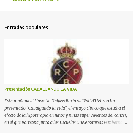
C
o
m
Entradas populares
e
n
t
a
r
i
o
s
Presentación CABALGANDO LA VIDA
Esta mañana el Hospital Universitario del Vall d’Hebron ha
presentado “Cabalgando la Vida”, el ensayo clínico que estudia el
efecto de la hipoterapia en niños y niñas supervivientes del cáncer,
en el que participa junto a las Escuelas Universitarias Gimbernat,
con el apoyo de la Asociación Española contra el Cáncer (AEECC)