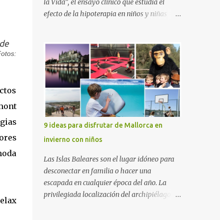
la Vida”, el ensayo clínico que estudia el
efecto de la hipoterapia en niños y niñas
supervivientes del cáncer, en el que participa
junto a las Escuelas Universitarias
 de
Gimbernat, con el apoyo de la Asociación
otos:
Española contra el Cáncer (AEECC) y la
Fundación Federica Cerdá. La presentación
ha contado con la presencia de Emilio Zegrí,
uctos
presidente de la Fundación RCPB; la Dra.
mont
Anna Llort, adjunta del Servicio de
Oncología Pediátrica del Hospital Vall
gias
9 ideas para disfrutar de Mallorca en
d’Hebron e investigadora del grupo de
ores
invierno con niños
Investigación Traslacional en Cáncer en la
 moda
Infancia y la Adolescencia del Vall d’Hebron
Las Islas Baleares son el lugar idóneo para
Instituto de Investigación (VHIR); Anna Saló,
desconectar en familia o hacer una
psicóloga del Servicio de Oncología
escapada en cualquier época del año. La
Pediátrica del Vall d’Hebron y del grupo de
privilegiada localización del archipiélago
elax
Investigación Traslacional en Cáncer en la
hace que el clima sea mucho más suave que
Infancia y la Adolescencia del VHIR y Teresa
en otras zonas de la península, por lo que se