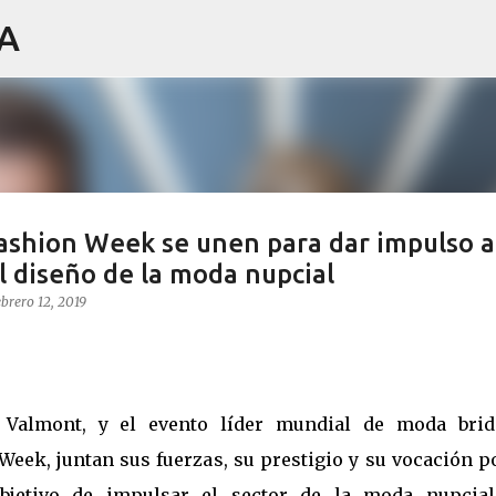
IA
Ir al contenido principal
ashion Week se unen para dar impulso a
el diseño de la moda nupcial
ebrero 12, 2019
 Valmont, y el evento líder mundial de moda brid
eek, juntan sus fuerzas, su prestigio y su vocación p
objetivo de impulsar el sector de la moda nupcial