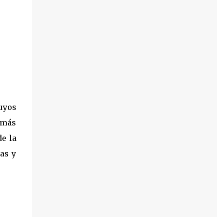
uyos
 más
e la
as y