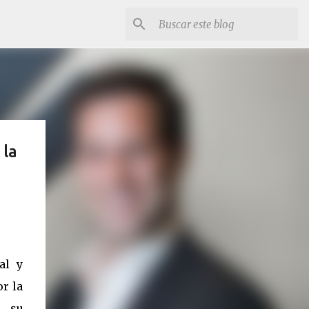
 la
al y
or la
, su