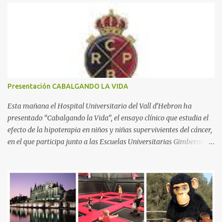
n
t
a
r
i
o
s
Presentación CABALGANDO LA VIDA
Esta mañana el Hospital Universitario del Vall d’Hebron ha
presentado “Cabalgando la Vida”, el ensayo clínico que estudia el
efecto de la hipoterapia en niños y niñas supervivientes del cáncer,
en el que participa junto a las Escuelas Universitarias Gimbernat,
con el apoyo de la Asociación Española contra el Cáncer (AEECC)
y la Fundación Federica Cerdá. La presentación ha contado con la
presencia de Emilio Zegrí, presidente de la Fundación RCPB; la Dra.
Anna Llort, adjunta del Servicio de Oncología Pediátrica del
Hospital Vall d’Hebron e investigadora del grupo de Investigación
Traslacional en Cáncer en la Infancia y la Adolescencia del Vall