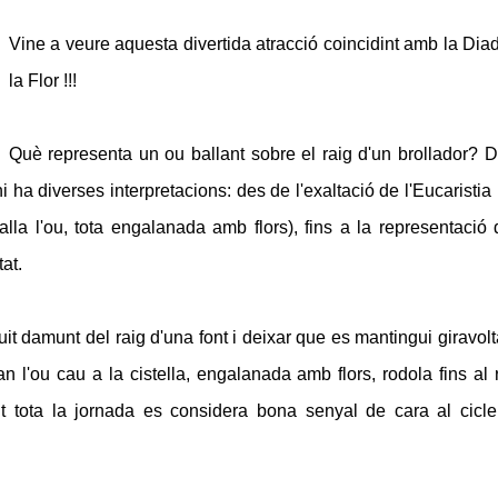
Vine a veure aquesta divertida atracció coincidint amb la Dia
la Flor !!!
Què representa un ou ballant sobre el raig d'un brollador? 
hi ha diverses interpretacions: des de l'exaltació de l'Eucaristia 
lla l'ou, tota engalanada amb flors), fins a la representació 
at.
it damunt del raig d'una font i deixar que es mantingui giravolt
an l'ou cau a la cistella, engalanada amb flors, rodola fins al r
nt tota la jornada es considera bona senyal de cara al cicl