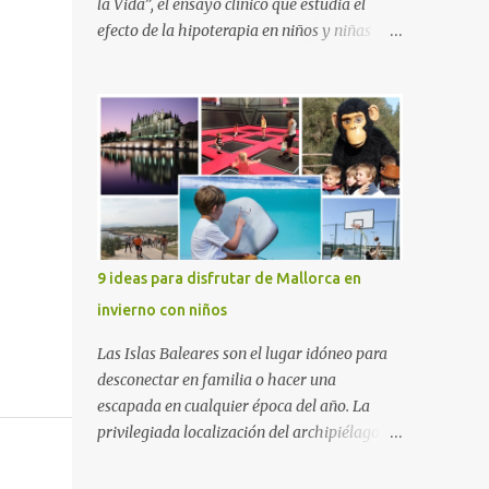
la Vida”, el ensayo clínico que estudia el
efecto de la hipoterapia en niños y niñas
supervivientes del cáncer, en el que participa
junto a las Escuelas Universitarias
Gimbernat, con el apoyo de la Asociación
Española contra el Cáncer (AEECC) y la
Fundación Federica Cerdá. La presentación
ha contado con la presencia de Emilio Zegrí,
presidente de la Fundación RCPB; la Dra.
Anna Llort, adjunta del Servicio de
Oncología Pediátrica del Hospital Vall
9 ideas para disfrutar de Mallorca en
d’Hebron e investigadora del grupo de
invierno con niños
Investigación Traslacional en Cáncer en la
Infancia y la Adolescencia del Vall d’Hebron
Las Islas Baleares son el lugar idóneo para
Instituto de Investigación (VHIR); Anna Saló,
desconectar en familia o hacer una
psicóloga del Servicio de Oncología
escapada en cualquier época del año. La
Pediátrica del Vall d’Hebron y del grupo de
privilegiada localización del archipiélago
Investigación Traslacional en Cáncer en la
hace que el clima sea mucho más suave que
Infancia y la Adolescencia del VHIR y Teresa
en otras zonas de la península, por lo que se