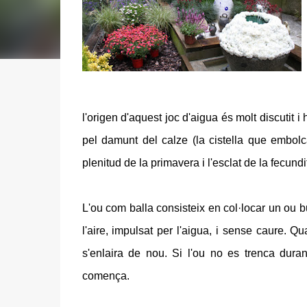
l'origen d'aquest joc d'aigua és molt discutit i 
pel damunt del calze (la cistella que embolca
plenitud de la primavera i l'esclat de la fecundit
L'ou com balla consisteix en col·locar un ou bu
l'aire, impulsat per l'aigua, i sense caure. Qu
s'enlaira de nou. Si l'ou no es trenca dura
comença.