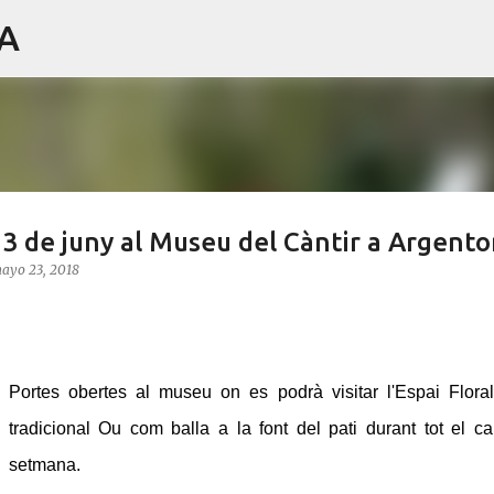
IA
Ir al contenido principal
 i 3 de juny al Museu del Càntir a Argent
ayo 23, 2018
Portes obertes al museu on es podrà visitar l'Espai Floral
tradicional Ou com balla a la font del pati durant tot el c
setmana.