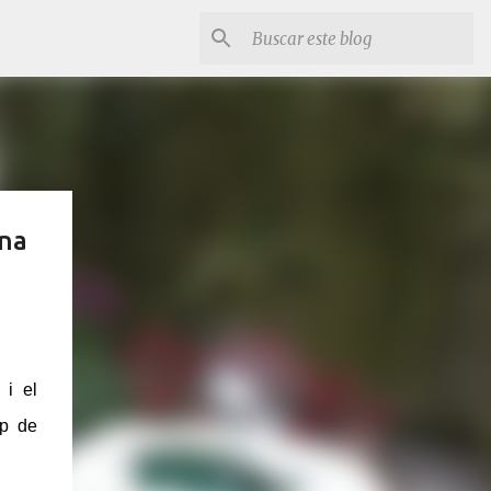
ona
 i el
ap de