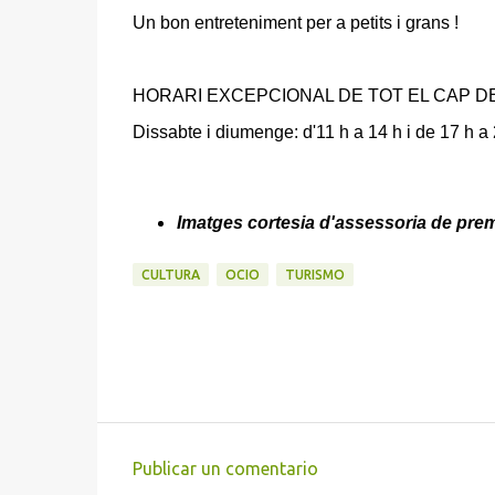
Un bon entreteniment per a petits i grans !
HORARI EXCEPCIONAL DE TOT EL CAP D
Dissabte i diumenge: d'11 h a 14 h i de 17 h a
Imatges cortesia d'assessoria de pre
CULTURA
OCIO
TURISMO
Publicar un comentario
C