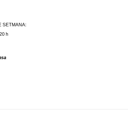
E SETMANA:
 20 h
msa