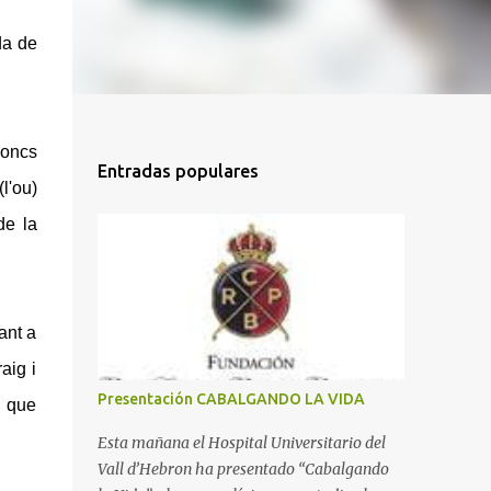
da de
Doncs
Entradas populares
(l'ou)
de la
ant a
aig i
Presentación CABALGANDO LA VIDA
e que
Esta mañana el Hospital Universitario del
Vall d’Hebron ha presentado “Cabalgando