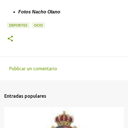
Fotos Nacho Olano
DEPORTES
OCIO
Publicar un comentario
C
o
m
Entradas populares
e
n
t
a