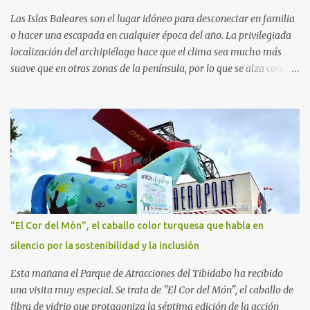
hipoterapia en la Fundación Federica Cerdá. Imágenes cortesía de
Las Islas Baleares son el lugar idóneo para desconectar en familia
asesoría de ...
o hacer una escapada en cualquier época del año. La privilegiada
localización del archipiélago hace que el clima sea mucho más
suave que en otras zonas de la península, por lo que se alza como
un destino ideal donde pasar unos días con los más pequeños,
también durante los meses de invierno. La isla de Mallorca, por
ejemplo, ofrece un amplio abanico de posibilidades, desde
actividades al aire libre, propuestas lúdicas o deportivas, hasta
propuestas gastronómicas para poder disfrutar al máximo con los
niños y garantizar una experiencia inolvidable. Palma Aquarium
A unos 15 minutos en coche de la capital Balear y a tan sólo 500
metros de la playa, se encuentra el Palma Aquarium, un lugar
donde grandes y pequeños quedarán fascinados con los 8.000
"El Cor del Món”, el caballo color turquesa que habla en
ejemplares de 700 especies distintas procedentes del Mediterráneo
silencio por la sostenibilidad y la inclusión
y los océanos Índico, Atlántico y Pacífico. El recorrido por el
acuario se plantea como un viaje a...
Esta mañana el Parque de Atracciones del Tibidabo ha recibido
una visita muy especial. Se trata de "El Cor del Món", el caballo de
fibra de vidrio que protagoniza la séptima edición de la acción