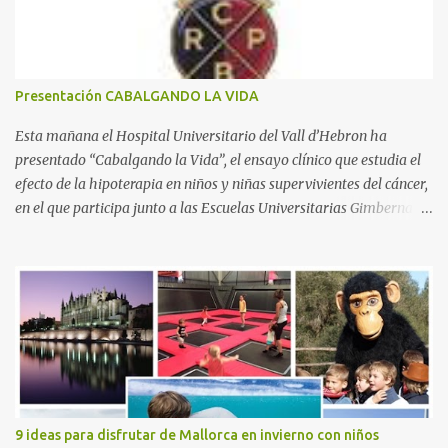
r
i
o
s
Presentación CABALGANDO LA VIDA
Esta mañana el Hospital Universitario del Vall d’Hebron ha
presentado “Cabalgando la Vida”, el ensayo clínico que estudia el
efecto de la hipoterapia en niños y niñas supervivientes del cáncer,
en el que participa junto a las Escuelas Universitarias Gimbernat,
con el apoyo de la Asociación Española contra el Cáncer (AEECC)
y la Fundación Federica Cerdá. La presentación ha contado con la
presencia de Emilio Zegrí, presidente de la Fundación RCPB; la Dra.
Anna Llort, adjunta del Servicio de Oncología Pediátrica del
Hospital Vall d’Hebron e investigadora del grupo de Investigación
Traslacional en Cáncer en la Infancia y la Adolescencia del Vall
d’Hebron Instituto de Investigación (VHIR); Anna Saló, psicóloga
del Servicio de Oncología Pediátrica del Vall d’Hebron y del grupo
de Investigación Traslacional en Cáncer en la Infancia y la
9 ideas para disfrutar de Mallorca en invierno con niños
Adolescencia del VHIR y Teresa Xipell, fisioterapeuta y directora de