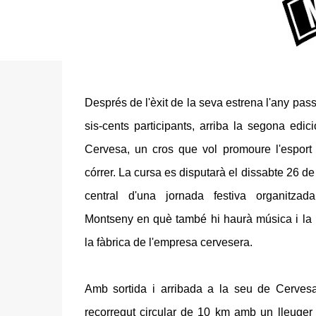
Després de l'èxit de la seva estrena l'any pass
sis-cents participants, arriba la segona edic
Cervesa, un cros que vol promoure l'esport
córrer. La cursa es disputarà el dissabte 26 de m
central d'una jornada festiva organitza
Montseny en què també hi haurà música i la po
la fàbrica de l'empresa cervesera.
Amb sortida i arribada a la seu de Cerves
recorregut circular de 10 km amb un lleuger d