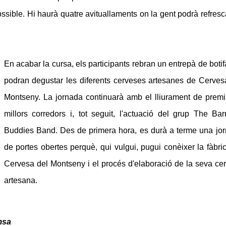
ssible. Hi haurà quatre avituallaments on la gent podrà refresc
En acabar la cursa, els participants rebran un entrepà de botifa
podran degustar les diferents cerveses artesanes de Cerves
Montseny. La jornada continuarà amb el lliurament de premi
millors corredors i, tot seguit, l'actuació del grup The Ba
Buddies Band. Des de primera hora, es durà a terme una jo
de portes obertes perquè, qui vulgui, pugui conèixer la fàbri
Cervesa del Montseny i el procés d'elaboració de la seva ce
artesana.
msa