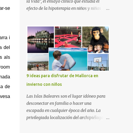
la Vida”, el ensayo clínico que estudia el
ar-se
efecto de la hipoterapia en niños y niñas
supervivientes del cáncer, en el que participa
junto a las Escuelas Universitarias
Gimbernat, con el apoyo de la Asociación
Española contra el Cáncer (AEECC) y la
rra i
Fundación Federica Cerdá. La presentación
a del
ha contado con la presencia de Emilio Zegrí,
s als
presidente de la Fundación RCPB; la Dra.
Anna Llort, adjunta del Servicio de
rroom
Oncología Pediátrica del Hospital Vall
9 ideas para disfrutar de Mallorca en
rnada
d’Hebron e investigadora del grupo de
invierno con niños
ca de
Investigación Traslacional en Cáncer en la
Infancia y la Adolescencia del Vall d’Hebron
Las Islas Baleares son el lugar idóneo para
rvesa
Instituto de Investigación (VHIR); Anna Saló,
desconectar en familia o hacer una
psicóloga del Servicio de Oncología
escapada en cualquier época del año. La
Pediátrica del Vall d’Hebron y del grupo de
privilegiada localización del archipiélago
Investigación Traslacional en Cáncer en la
hace que el clima sea mucho más suave que
Infancia y la Adolescencia del VHIR y Teresa
en otras zonas de la península, por lo que se