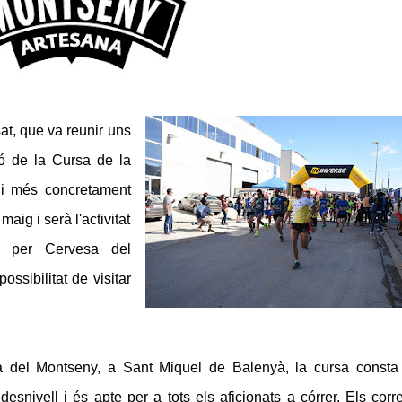
at, que va reunir uns
ió de la Cursa de la
 i més concretament
aig i serà l'activitat
da per Cervesa del
ssibilitat de visitar
a del Montseny, a Sant Miquel de Balenyà, la cursa consta
esnivell i és apte per a tots els aficionats a córrer. Els corr