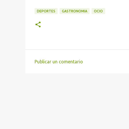
DEPORTES
GASTRONOMIA
OCIO
Publicar un comentario
C
o
m
e
n
t
a
r