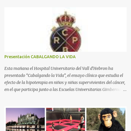
n
t
a
r
i
o
s
Presentación CABALGANDO LA VIDA
Esta mañana el Hospital Universitario del Vall d’Hebron ha
presentado “Cabalgando la Vida”, el ensayo clínico que estudia el
efecto de la hipoterapia en niños y niñas supervivientes del cáncer,
en el que participa junto a las Escuelas Universitarias Gimbernat,
con el apoyo de la Asociación Española contra el Cáncer (AEECC)
y la Fundación Federica Cerdá. La presentación ha contado con la
presencia de Emilio Zegrí, presidente de la Fundación RCPB; la Dra.
Anna Llort, adjunta del Servicio de Oncología Pediátrica del
Hospital Vall d’Hebron e investigadora del grupo de Investigación