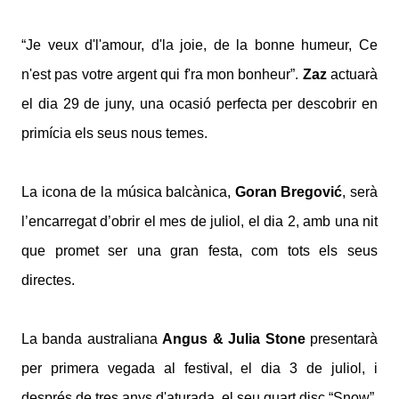
“Je veux d'l'amour, d'la joie, de la bonne humeur, Ce
n'est pas votre argent qui f'ra mon bonheur”.
Zaz
actuarà
el dia 29 de juny, una ocasió perfecta per descobrir en
primícia els seus nous temes.
La icona de la música balcànica,
Goran Bregović
, serà
l’encarregat d’obrir el mes de juliol, el dia 2, amb una nit
que promet ser una gran festa, com tots els seus
directes.
La banda australiana
Angus & Julia Stone
presentarà
per primera vegada al festival, el dia 3 de juliol, i
després de tres anys d'aturada, el seu quart disc “Snow”,