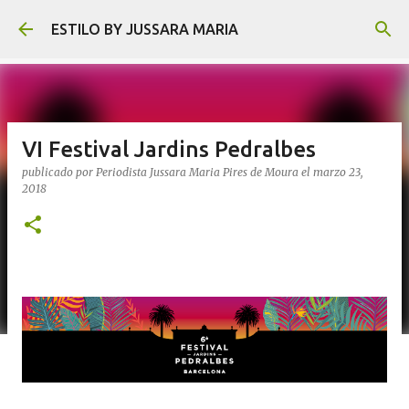
Ir al contenido principal
ESTILO BY JUSSARA MARIA
VI Festival Jardins Pedralbes
publicado por
Periodista Jussara Maria Pires de Moura
el
marzo 23,
2018