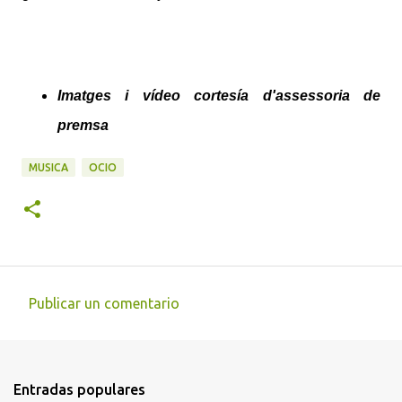
Imatges i vídeo cortesía d'assessoria de
premsa
MUSICA
OCIO
Publicar un comentario
C
o
m
Entradas populares
e