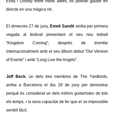
Evita i Disney entre molts altres, es podran gaudir en
directe en una màgica nit.
El dimecres 27 de juny,
Emeli Sandé
arriba per primera
vegada al festival presentant el seu nou treball
“Kingdom Coming”, després de triomfar
internacionalment amb el seu àlbum debut “Our Version
of Events” i amb “Long Live the Angels”.
Jeff Beck
, un dels tres membres de The Yardbirds,
arriba a Barcelona el dia 28 de juny per demostrar
perquè és considerat un dels millors guitarristes de tots
els temps, i la seva capacitat de fer que el so impossible
sembli fàcil.