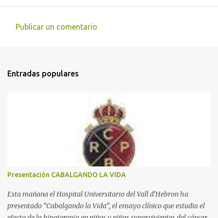
Publicar un comentario
C
o
m
Entradas populares
e
n
t
a
r
i
o
s
Presentación CABALGANDO LA VIDA
Esta mañana el Hospital Universitario del Vall d’Hebron ha
presentado “Cabalgando la Vida”, el ensayo clínico que estudia el
efecto de la hipoterapia en niños y niñas supervivientes del cáncer,