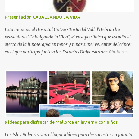
o
s
Presentación CABALGANDO LA VIDA
Esta mañana el Hospital Universitario del Vall d’Hebron ha
presentado “Cabalgando la Vida”, el ensayo clínico que estudia el
efecto de la hipoterapia en niños y niñas supervivientes del cáncer,
en el que participa junto a las Escuelas Universitarias Gimbernat,
con el apoyo de la Asociación Española contra el Cáncer (AEECC)
y la Fundación Federica Cerdá. La presentación ha contado con la
presencia de Emilio Zegrí, presidente de la Fundación RCPB; la Dra.
Anna Llort, adjunta del Servicio de Oncología Pediátrica del
Hospital Vall d’Hebron e investigadora del grupo de Investigación
Traslacional en Cáncer en la Infancia y la Adolescencia del Vall
d’Hebron Instituto de Investigación (VHIR); Anna Saló, psicóloga
del Servicio de Oncología Pediátrica del Vall d’Hebron y del grupo
de Investigación Traslacional en Cáncer en la Infancia y la
9 ideas para disfrutar de Mallorca en invierno con niños
Adolescencia del VHIR y Teresa Xipell, fisioterapeuta y directora de
hipoterapia en la Fundación Federica Cerdá. Imágenes cortesía de
Las Islas Baleares son el lugar idóneo para desconectar en familia