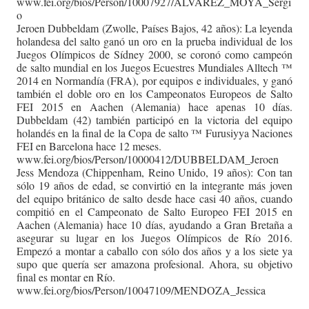
www.fei.org/bios/Person/10007927/ALVAREZ_MOYA_Sergi
o
Jeroen Dubbeldam (Zwolle, Países Bajos, 42 años): La leyenda
holandesa del salto ganó un oro en la prueba individual de los
Juegos Olímpicos de Sídney 2000, se coronó como campeón
de salto mundial en los Juegos Ecuestres Mundiales Alltech ™
2014 en Normandía (FRA), por equipos e individuales, y ganó
también el doble oro en los Campeonatos Europeos de Salto
FEI 2015 en Aachen (Alemania) hace apenas 10 días.
Dubbeldam (42) también participó en la victoria del equipo
holandés en la final de la Copa de salto ™ Furusiyya Naciones
FEI en Barcelona hace 12 meses.
www.fei.org/bios/Person/10000412/DUBBELDAM_Jeroen
Jess Mendoza (Chippenham, Reino Unido, 19 años): Con tan
sólo 19 años de edad, se convirtió en la integrante más joven
del equipo británico de salto desde hace casi 40 años, cuando
compitió en el Campeonato de Salto Europeo FEI 2015 en
Aachen (Alemania) hace 10 días, ayudando a Gran Bretaña a
asegurar su lugar en los Juegos Olímpicos de Río 2016.
Empezó a montar a caballo con sólo dos años y a los siete ya
supo que quería ser amazona profesional. Ahora, su objetivo
final es montar en Río.
www.fei.org/bios/Person/10047109/MENDOZA_Jessica