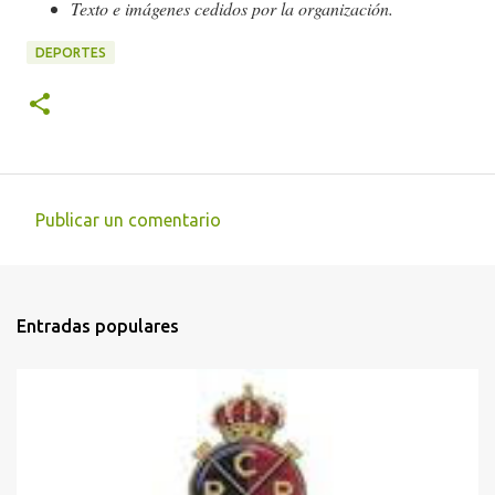
Texto e imágenes cedidos por la organización.
DEPORTES
Publicar un comentario
C
o
m
Entradas populares
e
n
t
a
r
i