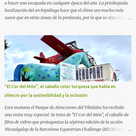
asesoría de ...
o hacer una escapada en cualquier época del año. La privilegiada
localización del archipiélago hace que el clima sea mucho más
suave que en otras zonas de la península, por lo que se alza como
un destino ideal donde pasar unos días con los más pequeños,
también durante los meses de invierno. La isla de Mallorca, por
ejemplo, ofrece un amplio abanico de posibilidades, desde
actividades al aire libre, propuestas lúdicas o deportivas, hasta
propuestas gastronómicas para poder disfrutar al máximo con los
niños y garantizar una experiencia inolvidable. Palma Aquarium
A unos 15 minutos en coche de la capital Balear y a tan sólo 500
metros de la playa, se encuentra el Palma Aquarium, un lugar
donde grandes y pequeños quedarán fascinados con los 8.000
"El Cor del Món”, el caballo color turquesa que habla en
ejemplares de 700 especies distintas procedentes del Mediterráneo
silencio por la sostenibilidad y la inclusión
y los océanos Índico, Atlántico y Pacífico. El recorrido por el
acuario se plantea como un viaje a...
Esta mañana el Parque de Atracciones del Tibidabo ha recibido
una visita muy especial. Se trata de "El Cor del Món", el caballo de
fibra de vidrio que protagoniza la séptima edición de la acción
#bcnalgalop de la Barcelona Equestrian Challenge (BECH) con el