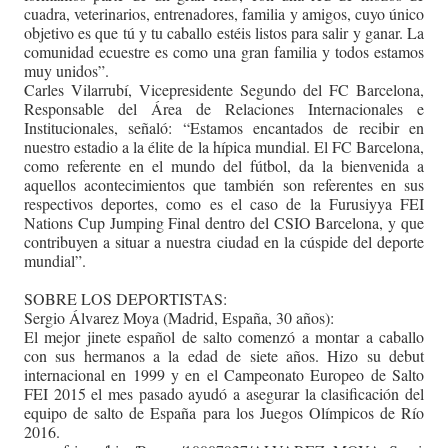
cuadra, veterinarios, entrenadores, familia y amigos, cuyo único
objetivo es que tú y tu caballo estéis listos para salir y ganar. La
comunidad ecuestre es como una gran familia y todos estamos
muy unidos”.
Carles Vilarrubí, Vicepresidente Segundo del FC Barcelona,
Responsable del Área de Relaciones Internacionales e
Institucionales, señaló: “Estamos encantados de recibir en
nuestro estadio a la élite de la hípica mundial. El FC Barcelona,
como referente en el mundo del fútbol, da la bienvenida a
aquellos acontecimientos que también son referentes en sus
respectivos deportes, como es el caso de la Furusiyya FEI
Nations Cup Jumping Final dentro del CSIO Barcelona, y que
contribuyen a situar a nuestra ciudad en la cúspide del deporte
mundial”.
SOBRE LOS DEPORTISTAS:
Sergio Álvarez Moya (Madrid, España, 30 años):
El mejor jinete español de salto comenzó a montar a caballo
con sus hermanos a la edad de siete años. Hizo su debut
internacional en 1999 y en el Campeonato Europeo de Salto
FEI 2015 el mes pasado ayudó a asegurar la clasificación del
equipo de salto de España para los Juegos Olímpicos de Río
2016.