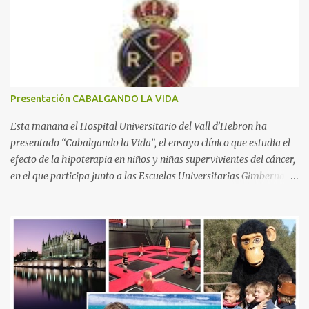
t
a
r
i
o
s
Presentación CABALGANDO LA VIDA
Esta mañana el Hospital Universitario del Vall d’Hebron ha
presentado “Cabalgando la Vida”, el ensayo clínico que estudia el
efecto de la hipoterapia en niños y niñas supervivientes del cáncer,
en el que participa junto a las Escuelas Universitarias Gimbernat,
con el apoyo de la Asociación Española contra el Cáncer (AEECC)
y la Fundación Federica Cerdá. La presentación ha contado con la
presencia de Emilio Zegrí, presidente de la Fundación RCPB; la Dra.
Anna Llort, adjunta del Servicio de Oncología Pediátrica del
Hospital Vall d’Hebron e investigadora del grupo de Investigación
Traslacional en Cáncer en la Infancia y la Adolescencia del Vall
d’Hebron Instituto de Investigación (VHIR); Anna Saló, psicóloga
del Servicio de Oncología Pediátrica del Vall d’Hebron y del grupo