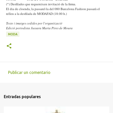
(*) Desfilades que requereixen invitació de la firma.
El dia de cloenda, la passarel·la del 080 Barcelona Fashion passarà el
relleu a la desfilada de MODAFAD (18:00 h.)
Texte i imatges cedides per l'organització
Edició periodista Jussara Maria Pires de Moura
MODA
Publicar un comentario
C
o
m
Entradas populares
e
n