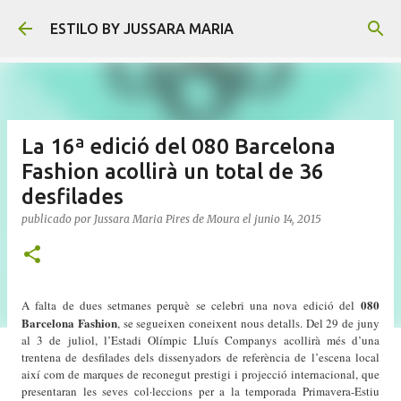
Ir al contenido principal
ESTILO BY JUSSARA MARIA
La 16ª edició del 080 Barcelona
Fashion acollirà un total de 36
desfilades
publicado por
Jussara Maria Pires de Moura
el
junio 14, 2015
080
A falta de dues setmanes perquè se celebri una nova edició del
Barcelona Fashion
, se segueixen coneixent nous detalls. Del 29 de juny
al 3 de juliol, l’Estadi Olímpic Lluís Companys acollirà més d’una
trentena de desfilades dels dissenyadors de referència de l’escena local
així com de marques de reconegut prestigi i projecció internacional, que
presentaran les seves col·leccions per a la temporada Primavera-Estiu