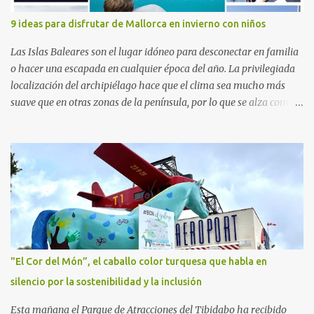
de Investigación Traslacional en Cáncer en la Infancia y la
9 ideas para disfrutar de Mallorca en invierno con niños
Adolescencia del VHIR y Teresa Xipell, fisioterapeuta y directora de
hipoterapia en la Fundación Federica Cerdá. Imágenes cortesía de
Las Islas Baleares son el lugar idóneo para desconectar en familia
asesoría de ...
o hacer una escapada en cualquier época del año. La privilegiada
localización del archipiélago hace que el clima sea mucho más
suave que en otras zonas de la península, por lo que se alza como
un destino ideal donde pasar unos días con los más pequeños,
también durante los meses de invierno. La isla de Mallorca, por
ejemplo, ofrece un amplio abanico de posibilidades, desde
actividades al aire libre, propuestas lúdicas o deportivas, hasta
propuestas gastronómicas para poder disfrutar al máximo con los
niños y garantizar una experiencia inolvidable. Palma Aquarium
A unos 15 minutos en coche de la capital Balear y a tan sólo 500
metros de la playa, se encuentra el Palma Aquarium, un lugar
donde grandes y pequeños quedarán fascinados con los 8.000
"El Cor del Món”, el caballo color turquesa que habla en
ejemplares de 700 especies distintas procedentes del Mediterráneo
silencio por la sostenibilidad y la inclusión
y los océanos Índico, Atlántico y Pacífico. El recorrido por el
acuario se plantea como un viaje a...
Esta mañana el Parque de Atracciones del Tibidabo ha recibido