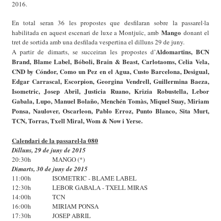
2016.
En total seran 36 les propostes que desfilaran sobre la passarel·la
Mango
habilitada en aquest escenari de luxe a Montjuïc, amb
donant el
tret de sortida amb una desfilada vespertina el dilluns 29 de juny.
Aldomartins, BCN
A partir de dimarts, se succeiran les propostes d’
Brand, Blame Label, Bóboli, Brain & Beast, Carlotaoms, Celia Vela,
CND by Cóndor, Como un Pez en el Agua, Custo Barcelona, Desigual,
Edgar Carrascal, Escorpion, Georgina Vendrell, Guillermina Baeza,
Isometric, Josep Abril, Justicia Ruano, Krizia Robustella, Lebor
Gabala, Lupo, Manuel Bolaño, Menchén Tomàs, Miquel Suay, Miriam
Ponsa, Naulover, Oscarleon, Pablo Erroz, Punto Blanco, Sita Murt,
TCN, Torras, Txell Miral, Wom & Now i Yerse.
Calendari de la passarel·la 080
Dilluns, 29 de juny de 2015
20:30h MANGO (*)
Dimarts, 30 de juny de 2015
11:00h ISOMETRIC - BLAME LABEL
12:30h LEBOR GABALA - TXELL MIRAS
14:00h TCN
16:00h MIRIAM PONSA
17:30h JOSEP ABRIL