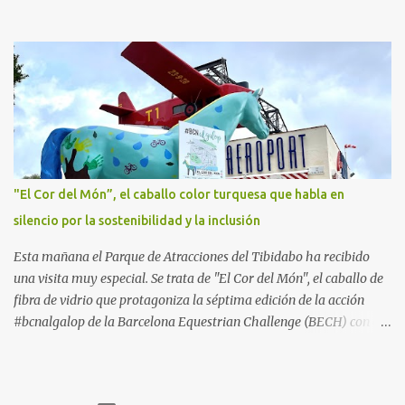
un destino ideal donde pasar unos días con los más pequeños,
también durante los meses de invierno. La isla de Mallorca, por
ejemplo, ofrece un amplio abanico de posibilidades, desde
actividades al aire libre, propuestas lúdicas o deportivas, hasta
propuestas gastronómicas para poder disfrutar al máximo con los
niños y garantizar una experiencia inolvidable. Palma Aquarium
A unos 15 minutos en coche de la capital Balear y a tan sólo 500
metros de la playa, se encuentra el Palma Aquarium, un lugar
donde grandes y pequeños quedarán fascinados con los 8.000
"El Cor del Món”, el caballo color turquesa que habla en
ejemplares de 700 especies distintas procedentes del Mediterráneo
silencio por la sostenibilidad y la inclusión
y los océanos Índico, Atlántico y Pacífico. El recorrido por el
acuario se plantea como un viaje a...
Esta mañana el Parque de Atracciones del Tibidabo ha recibido
una visita muy especial. Se trata de "El Cor del Món", el caballo de
fibra de vidrio que protagoniza la séptima edición de la acción
#bcnalgalop de la Barcelona Equestrian Challenge (BECH) con el
apoyo de la Fundación RCPB. Este simpático caballo ​​realizará un
tour este verano por algunos de los lugares más emblemáticos de
la Ciudad Condal, ​​a la espera de la llegada a finales de septiembre