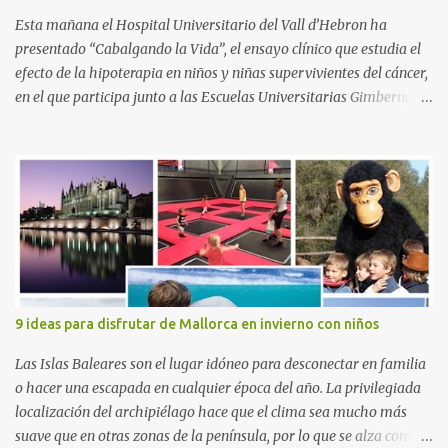
Esta mañana el Hospital Universitario del Vall d’Hebron ha
presentado “Cabalgando la Vida”, el ensayo clínico que estudia el
efecto de la hipoterapia en niños y niñas supervivientes del cáncer,
en el que participa junto a las Escuelas Universitarias Gimbernat,
con el apoyo de la Asociación Española contra el Cáncer (AEECC)
y la Fundación Federica Cerdá. La presentación ha contado con la
presencia de Emilio Zegrí, presidente de la Fundación RCPB; la Dra.
Anna Llort, adjunta del Servicio de Oncología Pediátrica del
Hospital Vall d’Hebron e investigadora del grupo de Investigación
Traslacional en Cáncer en la Infancia y la Adolescencia del Vall
d’Hebron Instituto de Investigación (VHIR); Anna Saló, psicóloga
del Servicio de Oncología Pediátrica del Vall d’Hebron y del grupo
de Investigación Traslacional en Cáncer en la Infancia y la
9 ideas para disfrutar de Mallorca en invierno con niños
Adolescencia del VHIR y Teresa Xipell, fisioterapeuta y directora de
hipoterapia en la Fundación Federica Cerdá. Imágenes cortesía de
Las Islas Baleares son el lugar idóneo para desconectar en familia
asesoría de ...
o hacer una escapada en cualquier época del año. La privilegiada
localización del archipiélago hace que el clima sea mucho más
suave que en otras zonas de la península, por lo que se alza como