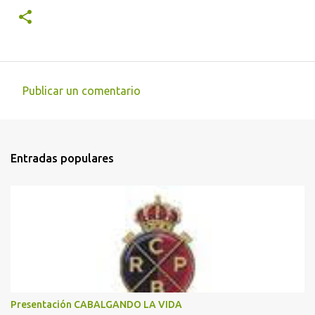
Publicar un comentario
C
o
m
Entradas populares
e
n
t
a
r
i
o
s
Presentación CABALGANDO LA VIDA