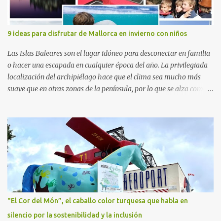
d’Hebron Instituto de Investigación (VHIR); Anna Saló, psicóloga
del Servicio de Oncología Pediátrica del Vall d’Hebron y del grupo
de Investigación Traslacional en Cáncer en la Infancia y la
9 ideas para disfrutar de Mallorca en invierno con niños
Adolescencia del VHIR y Teresa Xipell, fisioterapeuta y directora de
hipoterapia en la Fundación Federica Cerdá. Imágenes cortesía de
Las Islas Baleares son el lugar idóneo para desconectar en familia
asesoría de ...
o hacer una escapada en cualquier época del año. La privilegiada
localización del archipiélago hace que el clima sea mucho más
suave que en otras zonas de la península, por lo que se alza como
un destino ideal donde pasar unos días con los más pequeños,
también durante los meses de invierno. La isla de Mallorca, por
ejemplo, ofrece un amplio abanico de posibilidades, desde
actividades al aire libre, propuestas lúdicas o deportivas, hasta
propuestas gastronómicas para poder disfrutar al máximo con los
niños y garantizar una experiencia inolvidable. Palma Aquarium
A unos 15 minutos en coche de la capital Balear y a tan sólo 500
metros de la playa, se encuentra el Palma Aquarium, un lugar
donde grandes y pequeños quedarán fascinados con los 8.000
"El Cor del Món”, el caballo color turquesa que habla en
ejemplares de 700 especies distintas procedentes del Mediterráneo
silencio por la sostenibilidad y la inclusión
y los océanos Índico, Atlántico y Pacífico. El recorrido por el