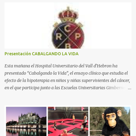
n
t
a
r
i
o
s
Presentación CABALGANDO LA VIDA
Esta mañana el Hospital Universitario del Vall d’Hebron ha
presentado “Cabalgando la Vida”, el ensayo clínico que estudia el
efecto de la hipoterapia en niños y niñas supervivientes del cáncer,
en el que participa junto a las Escuelas Universitarias Gimbernat,
con el apoyo de la Asociación Española contra el Cáncer (AEECC)
y la Fundación Federica Cerdá. La presentación ha contado con la
presencia de Emilio Zegrí, presidente de la Fundación RCPB; la Dra.
Anna Llort, adjunta del Servicio de Oncología Pediátrica del
Hospital Vall d’Hebron e investigadora del grupo de Investigación
Traslacional en Cáncer en la Infancia y la Adolescencia del Vall