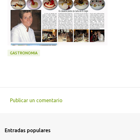
GASTRONOMIA
Publicar un comentario
C
o
m
Entradas populares
e