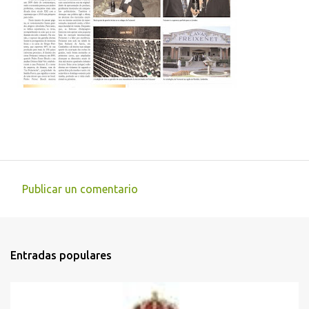
Publicar un comentario
C
o
m
Entradas populares
e
n
t