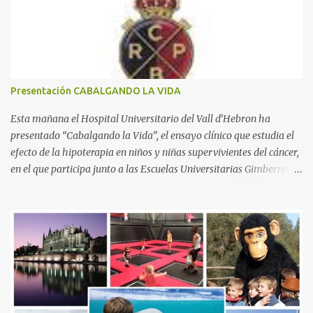
a
r
i
o
s
Presentación CABALGANDO LA VIDA
Esta mañana el Hospital Universitario del Vall d’Hebron ha
presentado “Cabalgando la Vida”, el ensayo clínico que estudia el
efecto de la hipoterapia en niños y niñas supervivientes del cáncer,
en el que participa junto a las Escuelas Universitarias Gimbernat,
con el apoyo de la Asociación Española contra el Cáncer (AEECC)
y la Fundación Federica Cerdá. La presentación ha contado con la
presencia de Emilio Zegrí, presidente de la Fundación RCPB; la Dra.
Anna Llort, adjunta del Servicio de Oncología Pediátrica del
Hospital Vall d’Hebron e investigadora del grupo de Investigación
Traslacional en Cáncer en la Infancia y la Adolescencia del Vall
d’Hebron Instituto de Investigación (VHIR); Anna Saló, psicóloga
del Servicio de Oncología Pediátrica del Vall d’Hebron y del grupo