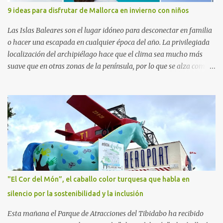
de Investigación Traslacional en Cáncer en la Infancia y la
9 ideas para disfrutar de Mallorca en invierno con niños
Adolescencia del VHIR y Teresa Xipell, fisioterapeuta y directora de
hipoterapia en la Fundación Federica Cerdá. Imágenes cortesía de
Las Islas Baleares son el lugar idóneo para desconectar en familia
asesoría de ...
o hacer una escapada en cualquier época del año. La privilegiada
localización del archipiélago hace que el clima sea mucho más
suave que en otras zonas de la península, por lo que se alza como
un destino ideal donde pasar unos días con los más pequeños,
también durante los meses de invierno. La isla de Mallorca, por
ejemplo, ofrece un amplio abanico de posibilidades, desde
actividades al aire libre, propuestas lúdicas o deportivas, hasta
propuestas gastronómicas para poder disfrutar al máximo con los
niños y garantizar una experiencia inolvidable. Palma Aquarium
A unos 15 minutos en coche de la capital Balear y a tan sólo 500
metros de la playa, se encuentra el Palma Aquarium, un lugar
donde grandes y pequeños quedarán fascinados con los 8.000
"El Cor del Món”, el caballo color turquesa que habla en
ejemplares de 700 especies distintas procedentes del Mediterráneo
silencio por la sostenibilidad y la inclusión
y los océanos Índico, Atlántico y Pacífico. El recorrido por el
acuario se plantea como un viaje a...
Esta mañana el Parque de Atracciones del Tibidabo ha recibido