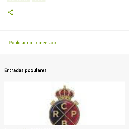
Publicar un comentario
C
o
m
Entradas populares
e
n
t
a
r
i
o