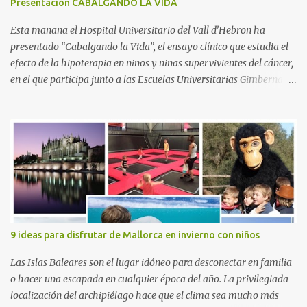
s
Presentación CABALGANDO LA VIDA
Esta mañana el Hospital Universitario del Vall d’Hebron ha
presentado “Cabalgando la Vida”, el ensayo clínico que estudia el
efecto de la hipoterapia en niños y niñas supervivientes del cáncer,
en el que participa junto a las Escuelas Universitarias Gimbernat,
con el apoyo de la Asociación Española contra el Cáncer (AEECC)
y la Fundación Federica Cerdá. La presentación ha contado con la
presencia de Emilio Zegrí, presidente de la Fundación RCPB; la Dra.
Anna Llort, adjunta del Servicio de Oncología Pediátrica del
Hospital Vall d’Hebron e investigadora del grupo de Investigación
Traslacional en Cáncer en la Infancia y la Adolescencia del Vall
d’Hebron Instituto de Investigación (VHIR); Anna Saló, psicóloga
del Servicio de Oncología Pediátrica del Vall d’Hebron y del grupo
de Investigación Traslacional en Cáncer en la Infancia y la
9 ideas para disfrutar de Mallorca en invierno con niños
Adolescencia del VHIR y Teresa Xipell, fisioterapeuta y directora de
hipoterapia en la Fundación Federica Cerdá. Imágenes cortesía de
Las Islas Baleares son el lugar idóneo para desconectar en familia
asesoría de ...
o hacer una escapada en cualquier época del año. La privilegiada
localización del archipiélago hace que el clima sea mucho más