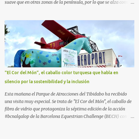
suave que en otras zonas de la península, por lo que se alza como
un destino ideal donde pasar unos días con los más pequeños,
también durante los meses de invierno. La isla de Mallorca, por
ejemplo, ofrece un amplio abanico de posibilidades, desde
actividades al aire libre, propuestas lúdicas o deportivas, hasta
propuestas gastronómicas para poder disfrutar al máximo con los
niños y garantizar una experiencia inolvidable. Palma Aquarium
A unos 15 minutos en coche de la capital Balear y a tan sólo 500
metros de la playa, se encuentra el Palma Aquarium, un lugar
donde grandes y pequeños quedarán fascinados con los 8.000
"El Cor del Món”, el caballo color turquesa que habla en
ejemplares de 700 especies distintas procedentes del Mediterráneo
silencio por la sostenibilidad y la inclusión
y los océanos Índico, Atlántico y Pacífico. El recorrido por el
acuario se plantea como un viaje a...
Esta mañana el Parque de Atracciones del Tibidabo ha recibido
una visita muy especial. Se trata de "El Cor del Món", el caballo de
fibra de vidrio que protagoniza la séptima edición de la acción
#bcnalgalop de la Barcelona Equestrian Challenge (BECH) con el
apoyo de la Fundación RCPB. Este simpático caballo ​​realizará un
tour este verano por algunos de los lugares más emblemáticos de
la Ciudad Condal, ​​a la espera de la llegada a finales de septiembre