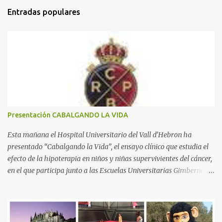
m
Entradas populares
e
n
t
a
r
i
o
s
Presentación CABALGANDO LA VIDA
Esta mañana el Hospital Universitario del Vall d’Hebron ha
presentado “Cabalgando la Vida”, el ensayo clínico que estudia el
efecto de la hipoterapia en niños y niñas supervivientes del cáncer,
en el que participa junto a las Escuelas Universitarias Gimbernat,
con el apoyo de la Asociación Española contra el Cáncer (AEECC)
y la Fundación Federica Cerdá. La presentación ha contado con la
presencia de Emilio Zegrí, presidente de la Fundación RCPB; la Dra.
Anna Llort, adjunta del Servicio de Oncología Pediátrica del