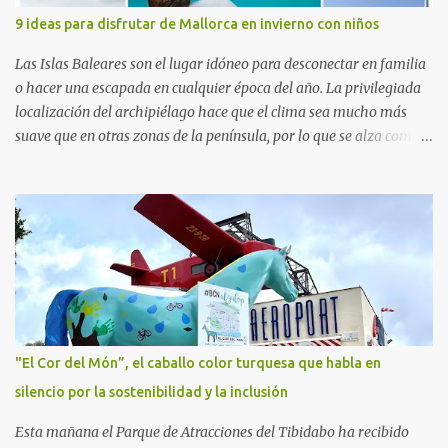
de Investigación Traslacional en Cáncer en la Infancia y la
9 ideas para disfrutar de Mallorca en invierno con niños
Adolescencia del VHIR y Teresa Xipell, fisioterapeuta y directora de
hipoterapia en la Fundación Federica Cerdá. Imágenes cortesía de
Las Islas Baleares son el lugar idóneo para desconectar en familia
asesoría de ...
o hacer una escapada en cualquier época del año. La privilegiada
localización del archipiélago hace que el clima sea mucho más
suave que en otras zonas de la península, por lo que se alza como
un destino ideal donde pasar unos días con los más pequeños,
también durante los meses de invierno. La isla de Mallorca, por
ejemplo, ofrece un amplio abanico de posibilidades, desde
actividades al aire libre, propuestas lúdicas o deportivas, hasta
propuestas gastronómicas para poder disfrutar al máximo con los
niños y garantizar una experiencia inolvidable. Palma Aquarium
A unos 15 minutos en coche de la capital Balear y a tan sólo 500
metros de la playa, se encuentra el Palma Aquarium, un lugar
donde grandes y pequeños quedarán fascinados con los 8.000
"El Cor del Món”, el caballo color turquesa que habla en
ejemplares de 700 especies distintas procedentes del Mediterráneo
silencio por la sostenibilidad y la inclusión
y los océanos Índico, Atlántico y Pacífico. El recorrido por el
acuario se plantea como un viaje a...
Esta mañana el Parque de Atracciones del Tibidabo ha recibido