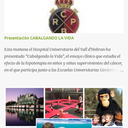
a
r
i
o
s
Presentación CABALGANDO LA VIDA
Esta mañana el Hospital Universitario del Vall d’Hebron ha
presentado “Cabalgando la Vida”, el ensayo clínico que estudia el
efecto de la hipoterapia en niños y niñas supervivientes del cáncer,
en el que participa junto a las Escuelas Universitarias Gimbernat,
con el apoyo de la Asociación Española contra el Cáncer (AEECC)
y la Fundación Federica Cerdá. La presentación ha contado con la
presencia de Emilio Zegrí, presidente de la Fundación RCPB; la Dra.
Anna Llort, adjunta del Servicio de Oncología Pediátrica del
Hospital Vall d’Hebron e investigadora del grupo de Investigación
Traslacional en Cáncer en la Infancia y la Adolescencia del Vall
d’Hebron Instituto de Investigación (VHIR); Anna Saló, psicóloga
del Servicio de Oncología Pediátrica del Vall d’Hebron y del grupo