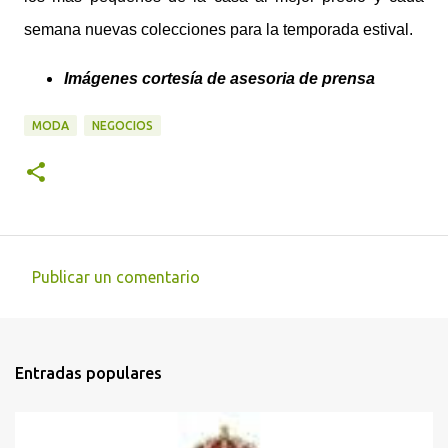
semana nuevas colecciones para la temporada estival.
Imágenes cortesía de asesoria de prensa
MODA
NEGOCIOS
Publicar un comentario
C
o
m
Entradas populares
e
n
t