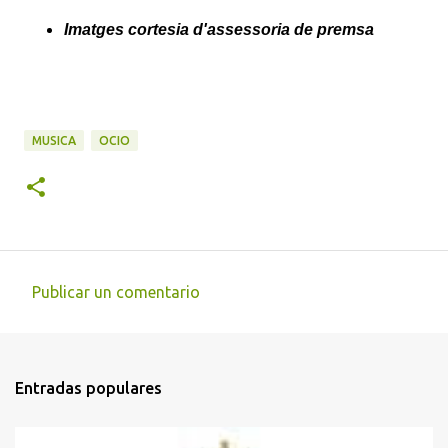
Imatges cortesia d'assessoria de premsa
MUSICA
OCIO
Publicar un comentario
C
o
m
Entradas populares
e
n