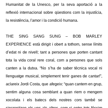
Humanitat de la Unesco, per la seva aportació a la
reflexió internacional sobre qüestions com la injustícia,
la resistència, l'amor i la condició humana.
THE SING SANG SUNG – BOB MARLEY
EXPERIENCE està dirigit i obert a tothom, sense límits
d’edat ni de nivell; tant a persones que porten cantant
tota la vida coral rere coral, com a persones que sols
canten a la dutxa. “No s’ha de saber tècnica vocal ni
llenguatge musical, simplement tenir ganes de cantar!”,
aclareix Jordi Costa, que afegeix: “quan cantem en grup,
sentim alguna cosa semblant a quan riem o mengem
xocolata i els batecs dels nostres cors també se
sincronitzen els uns als altres, com si entre tots fóssim