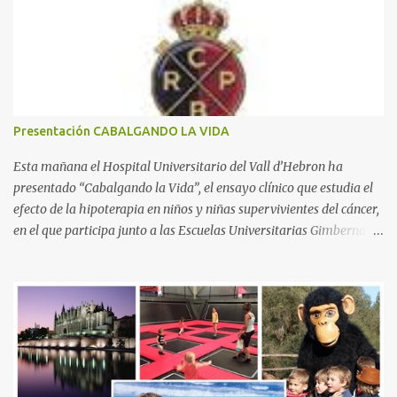
t
a
r
i
o
s
Presentación CABALGANDO LA VIDA
Esta mañana el Hospital Universitario del Vall d’Hebron ha
presentado “Cabalgando la Vida”, el ensayo clínico que estudia el
efecto de la hipoterapia en niños y niñas supervivientes del cáncer,
en el que participa junto a las Escuelas Universitarias Gimbernat,
con el apoyo de la Asociación Española contra el Cáncer (AEECC)
y la Fundación Federica Cerdá. La presentación ha contado con la
presencia de Emilio Zegrí, presidente de la Fundación RCPB; la Dra.
Anna Llort, adjunta del Servicio de Oncología Pediátrica del
Hospital Vall d’Hebron e investigadora del grupo de Investigación
Traslacional en Cáncer en la Infancia y la Adolescencia del Vall
d’Hebron Instituto de Investigación (VHIR); Anna Saló, psicóloga