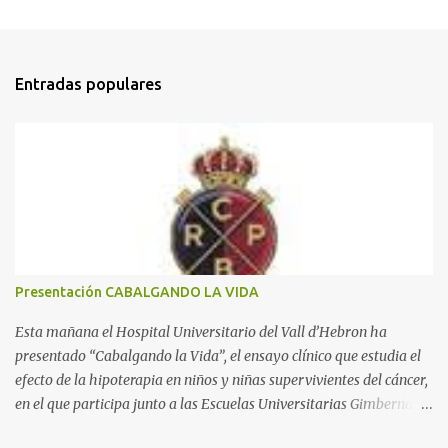
C
o
m
Entradas populares
e
n
t
a
r
i
o
s
Presentación CABALGANDO LA VIDA
Esta mañana el Hospital Universitario del Vall d’Hebron ha
presentado “Cabalgando la Vida”, el ensayo clínico que estudia el
efecto de la hipoterapia en niños y niñas supervivientes del cáncer,
en el que participa junto a las Escuelas Universitarias Gimbernat,
con el apoyo de la Asociación Española contra el Cáncer (AEECC)