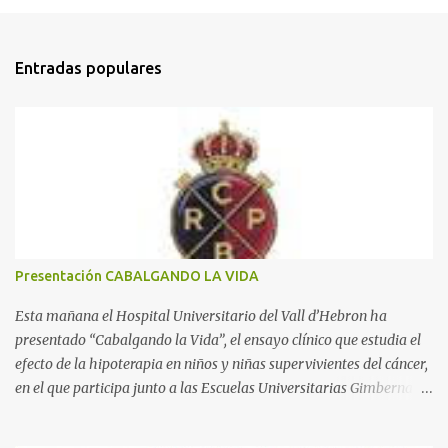
o
m
Entradas populares
e
n
t
a
r
i
o
s
Presentación CABALGANDO LA VIDA
Esta mañana el Hospital Universitario del Vall d’Hebron ha
presentado “Cabalgando la Vida”, el ensayo clínico que estudia el
efecto de la hipoterapia en niños y niñas supervivientes del cáncer,
en el que participa junto a las Escuelas Universitarias Gimbernat,
con el apoyo de la Asociación Española contra el Cáncer (AEECC)
y la Fundación Federica Cerdá. La presentación ha contado con la