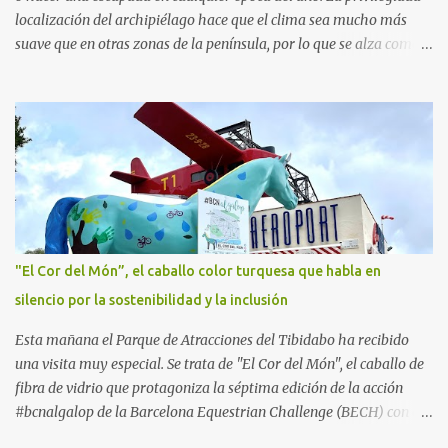
localización del archipiélago hace que el clima sea mucho más
suave que en otras zonas de la península, por lo que se alza como
un destino ideal donde pasar unos días con los más pequeños,
también durante los meses de invierno. La isla de Mallorca, por
ejemplo, ofrece un amplio abanico de posibilidades, desde
actividades al aire libre, propuestas lúdicas o deportivas, hasta
propuestas gastronómicas para poder disfrutar al máximo con los
niños y garantizar una experiencia inolvidable. Palma Aquarium
A unos 15 minutos en coche de la capital Balear y a tan sólo 500
metros de la playa, se encuentra el Palma Aquarium, un lugar
donde grandes y pequeños quedarán fascinados con los 8.000
"El Cor del Món”, el caballo color turquesa que habla en
ejemplares de 700 especies distintas procedentes del Mediterráneo
silencio por la sostenibilidad y la inclusión
y los océanos Índico, Atlántico y Pacífico. El recorrido por el
acuario se plantea como un viaje a...
Esta mañana el Parque de Atracciones del Tibidabo ha recibido
una visita muy especial. Se trata de "El Cor del Món", el caballo de
fibra de vidrio que protagoniza la séptima edición de la acción
#bcnalgalop de la Barcelona Equestrian Challenge (BECH) con el
apoyo de la Fundación RCPB. Este simpático caballo ​​realizará un