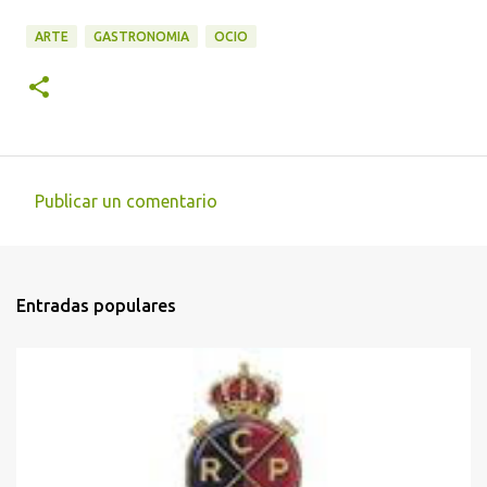
ARTE
GASTRONOMIA
OCIO
Publicar un comentario
C
o
m
Entradas populares
e
n
t
a
r
i