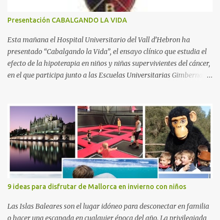
o
s
Presentación CABALGANDO LA VIDA
Esta mañana el Hospital Universitario del Vall d’Hebron ha
presentado “Cabalgando la Vida”, el ensayo clínico que estudia el
efecto de la hipoterapia en niños y niñas supervivientes del cáncer,
en el que participa junto a las Escuelas Universitarias Gimbernat,
con el apoyo de la Asociación Española contra el Cáncer (AEECC)
y la Fundación Federica Cerdá. La presentación ha contado con la
presencia de Emilio Zegrí, presidente de la Fundación RCPB; la Dra.
Anna Llort, adjunta del Servicio de Oncología Pediátrica del
Hospital Vall d’Hebron e investigadora del grupo de Investigación
Traslacional en Cáncer en la Infancia y la Adolescencia del Vall
d’Hebron Instituto de Investigación (VHIR); Anna Saló, psicóloga
del Servicio de Oncología Pediátrica del Vall d’Hebron y del grupo
de Investigación Traslacional en Cáncer en la Infancia y la
9 ideas para disfrutar de Mallorca en invierno con niños
Adolescencia del VHIR y Teresa Xipell, fisioterapeuta y directora de
hipoterapia en la Fundación Federica Cerdá. Imágenes cortesía de
Las Islas Baleares son el lugar idóneo para desconectar en familia
asesoría de ...
o hacer una escapada en cualquier época del año. La privilegiada