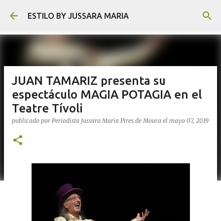
Ir al contenido principal
ESTILO BY JUSSARA MARIA
JUAN TAMARIZ presenta su
espectáculo MAGIA POTAGIA en el
Teatre Tívoli
publicado por
Periodista Jussara Maria Pires de Moura
el
mayo 07, 2019