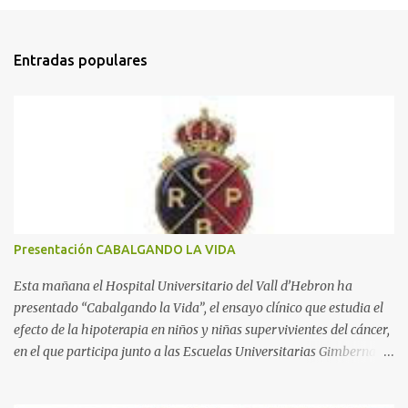
o
m
Entradas populares
e
n
t
a
r
i
o
s
Presentación CABALGANDO LA VIDA
Esta mañana el Hospital Universitario del Vall d’Hebron ha
presentado “Cabalgando la Vida”, el ensayo clínico que estudia el
efecto de la hipoterapia en niños y niñas supervivientes del cáncer,
en el que participa junto a las Escuelas Universitarias Gimbernat,
con el apoyo de la Asociación Española contra el Cáncer (AEECC)
y la Fundación Federica Cerdá. La presentación ha contado con la