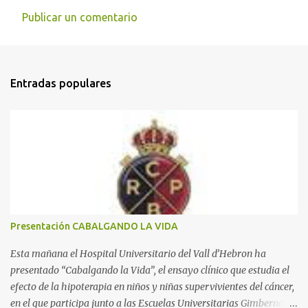
Publicar un comentario
C
o
m
Entradas populares
e
n
t
a
r
i
o
s
Presentación CABALGANDO LA VIDA
Esta mañana el Hospital Universitario del Vall d’Hebron ha
presentado “Cabalgando la Vida”, el ensayo clínico que estudia el
efecto de la hipoterapia en niños y niñas supervivientes del cáncer,
en el que participa junto a las Escuelas Universitarias Gimbernat,