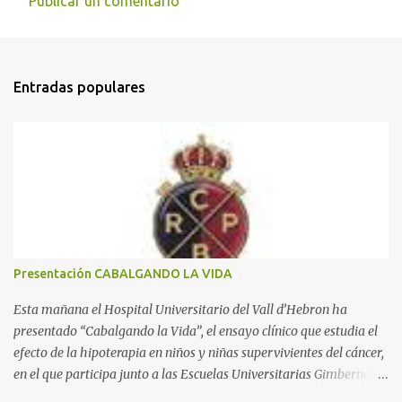
Publicar un comentario
C
o
m
Entradas populares
e
n
t
a
r
i
o
s
Presentación CABALGANDO LA VIDA
Esta mañana el Hospital Universitario del Vall d’Hebron ha
presentado “Cabalgando la Vida”, el ensayo clínico que estudia el
efecto de la hipoterapia en niños y niñas supervivientes del cáncer,
en el que participa junto a las Escuelas Universitarias Gimbernat,
con el apoyo de la Asociación Española contra el Cáncer (AEECC)