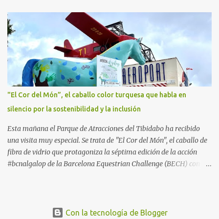
también durante los meses de invierno. La isla de Mallorca, por
ejemplo, ofrece un amplio abanico de posibilidades, desde
actividades al aire libre, propuestas lúdicas o deportivas, hasta
propuestas gastronómicas para poder disfrutar al máximo con los
niños y garantizar una experiencia inolvidable. Palma Aquarium
A unos 15 minutos en coche de la capital Balear y a tan sólo 500
metros de la playa, se encuentra el Palma Aquarium, un lugar
donde grandes y pequeños quedarán fascinados con los 8.000
"El Cor del Món”, el caballo color turquesa que habla en
ejemplares de 700 especies distintas procedentes del Mediterráneo
silencio por la sostenibilidad y la inclusión
y los océanos Índico, Atlántico y Pacífico. El recorrido por el
acuario se plantea como un viaje a...
Esta mañana el Parque de Atracciones del Tibidabo ha recibido
una visita muy especial. Se trata de "El Cor del Món", el caballo de
fibra de vidrio que protagoniza la séptima edición de la acción
#bcnalgalop de la Barcelona Equestrian Challenge (BECH) con el
apoyo de la Fundación RCPB. Este simpático caballo ​​realizará un
tour este verano por algunos de los lugares más emblemáticos de
la Ciudad Condal, ​​a la espera de la llegada a finales de septiembre
del CSIO Barcelona, ​​la competición hípica del año. "El Cor del
Con la tecnología de Blogger