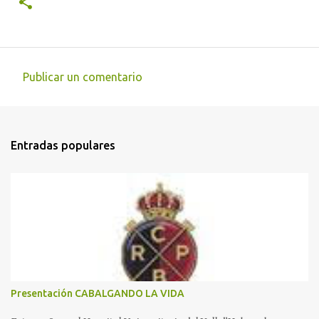
Publicar un comentario
C
o
m
Entradas populares
e
n
t
a
r
i
o
s
Presentación CABALGANDO LA VIDA