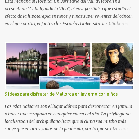
Esta mañana el Hospital Universitario del Vall d’Hebron ha
presentado “Cabalgando la Vida”, el ensayo clínico que estudia el
efecto de la hipoterapia en niños y niñas supervivientes del cáncer,
en el que participa junto a las Escuelas Universitarias Gimbernat,
con el apoyo de la Asociación Española contra el Cáncer (AEECC)
y la Fundación Federica Cerdá. La presentación ha contado con la
presencia de Emilio Zegrí, presidente de la Fundación RCPB; la Dra.
Anna Llort, adjunta del Servicio de Oncología Pediátrica del
Hospital Vall d’Hebron e investigadora del grupo de Investigación
Traslacional en Cáncer en la Infancia y la Adolescencia del Vall
d’Hebron Instituto de Investigación (VHIR); Anna Saló, psicóloga
del Servicio de Oncología Pediátrica del Vall d’Hebron y del grupo
de Investigación Traslacional en Cáncer en la Infancia y la
9 ideas para disfrutar de Mallorca en invierno con niños
Adolescencia del VHIR y Teresa Xipell, fisioterapeuta y directora de
hipoterapia en la Fundación Federica Cerdá. Imágenes cortesía de
Las Islas Baleares son el lugar idóneo para desconectar en familia
asesoría de ...
o hacer una escapada en cualquier época del año. La privilegiada
localización del archipiélago hace que el clima sea mucho más
suave que en otras zonas de la península, por lo que se alza como
un destino ideal donde pasar unos días con los más pequeños,