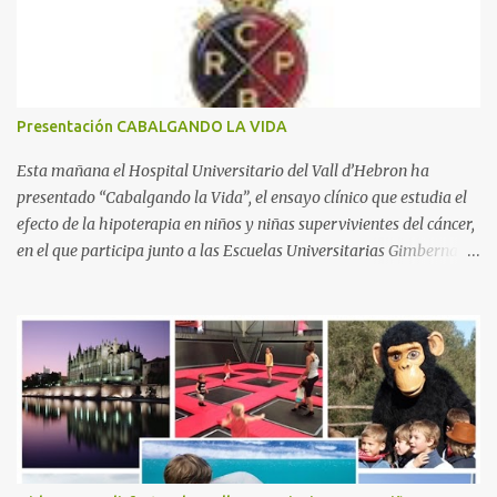
a
r
i
o
s
Presentación CABALGANDO LA VIDA
Esta mañana el Hospital Universitario del Vall d’Hebron ha
presentado “Cabalgando la Vida”, el ensayo clínico que estudia el
efecto de la hipoterapia en niños y niñas supervivientes del cáncer,
en el que participa junto a las Escuelas Universitarias Gimbernat,
con el apoyo de la Asociación Española contra el Cáncer (AEECC)
y la Fundación Federica Cerdá. La presentación ha contado con la
presencia de Emilio Zegrí, presidente de la Fundación RCPB; la Dra.
Anna Llort, adjunta del Servicio de Oncología Pediátrica del
Hospital Vall d’Hebron e investigadora del grupo de Investigación
Traslacional en Cáncer en la Infancia y la Adolescencia del Vall
d’Hebron Instituto de Investigación (VHIR); Anna Saló, psicóloga
del Servicio de Oncología Pediátrica del Vall d’Hebron y del grupo
de Investigación Traslacional en Cáncer en la Infancia y la