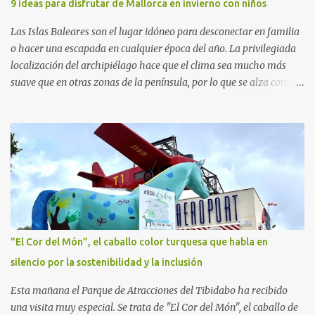
9 ideas para disfrutar de Mallorca en invierno con niños
Adolescencia del VHIR y Teresa Xipell, fisioterapeuta y directora de
hipoterapia en la Fundación Federica Cerdá. Imágenes cortesía de
Las Islas Baleares son el lugar idóneo para desconectar en familia
asesoría de ...
o hacer una escapada en cualquier época del año. La privilegiada
localización del archipiélago hace que el clima sea mucho más
suave que en otras zonas de la península, por lo que se alza como
un destino ideal donde pasar unos días con los más pequeños,
también durante los meses de invierno. La isla de Mallorca, por
ejemplo, ofrece un amplio abanico de posibilidades, desde
actividades al aire libre, propuestas lúdicas o deportivas, hasta
propuestas gastronómicas para poder disfrutar al máximo con los
niños y garantizar una experiencia inolvidable. Palma Aquarium
A unos 15 minutos en coche de la capital Balear y a tan sólo 500
metros de la playa, se encuentra el Palma Aquarium, un lugar
donde grandes y pequeños quedarán fascinados con los 8.000
"El Cor del Món”, el caballo color turquesa que habla en
ejemplares de 700 especies distintas procedentes del Mediterráneo
silencio por la sostenibilidad y la inclusión
y los océanos Índico, Atlántico y Pacífico. El recorrido por el
acuario se plantea como un viaje a...
Esta mañana el Parque de Atracciones del Tibidabo ha recibido
una visita muy especial. Se trata de "El Cor del Món", el caballo de