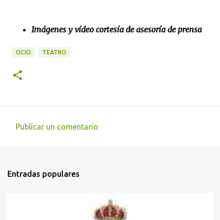
Imágenes y vídeo cortesía de asesoría de prensa
OCIO
TEATRO
Publicar un comentario
C
o
m
Entradas populares
e
n
t