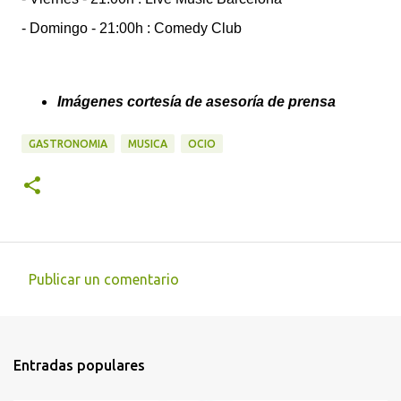
- Domingo - 21:00h : Comedy Club
Imágenes cortesía de asesoría de prensa
GASTRONOMIA
MUSICA
OCIO
Publicar un comentario
C
o
m
Entradas populares
e
n