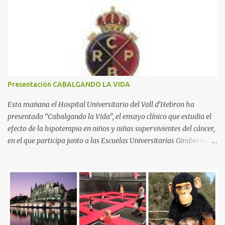
t
a
r
i
o
s
Presentación CABALGANDO LA VIDA
Esta mañana el Hospital Universitario del Vall d’Hebron ha
presentado “Cabalgando la Vida”, el ensayo clínico que estudia el
efecto de la hipoterapia en niños y niñas supervivientes del cáncer,
en el que participa junto a las Escuelas Universitarias Gimbernat,
con el apoyo de la Asociación Española contra el Cáncer (AEECC)
y la Fundación Federica Cerdá. La presentación ha contado con la
presencia de Emilio Zegrí, presidente de la Fundación RCPB; la Dra.
Anna Llort, adjunta del Servicio de Oncología Pediátrica del
Hospital Vall d’Hebron e investigadora del grupo de Investigación
Traslacional en Cáncer en la Infancia y la Adolescencia del Vall