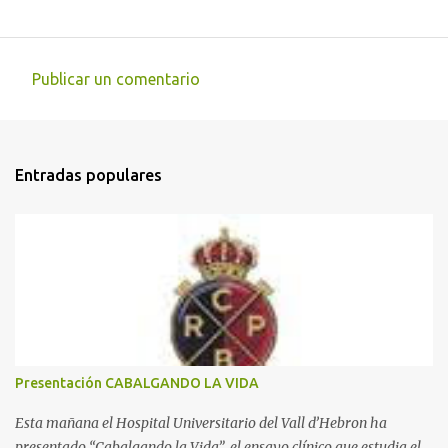
Publicar un comentario
C
o
m
Entradas populares
e
n
t
a
r
i
o
s
Presentación CABALGANDO LA VIDA
Esta mañana el Hospital Universitario del Vall d’Hebron ha
presentado “Cabalgando la Vida”, el ensayo clínico que estudia el