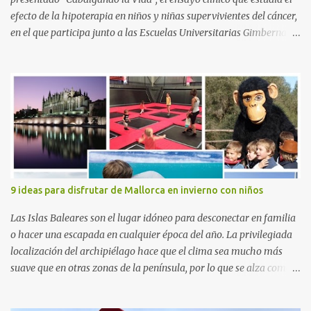
efecto de la hipoterapia en niños y niñas supervivientes del cáncer,
en el que participa junto a las Escuelas Universitarias Gimbernat,
con el apoyo de la Asociación Española contra el Cáncer (AEECC)
y la Fundación Federica Cerdá. La presentación ha contado con la
presencia de Emilio Zegrí, presidente de la Fundación RCPB; la Dra.
Anna Llort, adjunta del Servicio de Oncología Pediátrica del
Hospital Vall d’Hebron e investigadora del grupo de Investigación
Traslacional en Cáncer en la Infancia y la Adolescencia del Vall
d’Hebron Instituto de Investigación (VHIR); Anna Saló, psicóloga
del Servicio de Oncología Pediátrica del Vall d’Hebron y del grupo
de Investigación Traslacional en Cáncer en la Infancia y la
9 ideas para disfrutar de Mallorca en invierno con niños
Adolescencia del VHIR y Teresa Xipell, fisioterapeuta y directora de
hipoterapia en la Fundación Federica Cerdá. Imágenes cortesía de
Las Islas Baleares son el lugar idóneo para desconectar en familia
asesoría de ...
o hacer una escapada en cualquier época del año. La privilegiada
localización del archipiélago hace que el clima sea mucho más
suave que en otras zonas de la península, por lo que se alza como
un destino ideal donde pasar unos días con los más pequeños,
también durante los meses de invierno. La isla de Mallorca, por