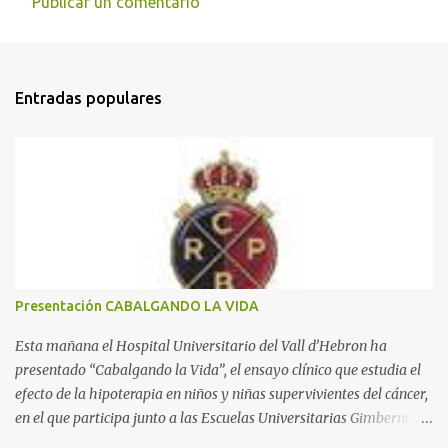
Publicar un comentario
C
o
m
Entradas populares
e
n
t
a
r
i
o
s
Presentación CABALGANDO LA VIDA
Esta mañana el Hospital Universitario del Vall d’Hebron ha
presentado “Cabalgando la Vida”, el ensayo clínico que estudia el
efecto de la hipoterapia en niños y niñas supervivientes del cáncer,
en el que participa junto a las Escuelas Universitarias Gimbernat,
con el apoyo de la Asociación Española contra el Cáncer (AEECC)