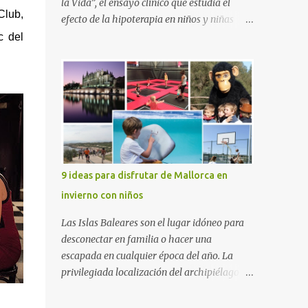
la Vida”, el ensayo clínico que estudia el
Club,
efecto de la hipoterapia en niños y niñas
supervivientes del cáncer, en el que participa
c del
junto a las Escuelas Universitarias
Gimbernat, con el apoyo de la Asociación
Española contra el Cáncer (AEECC) y la
Fundación Federica Cerdá. La presentación
ha contado con la presencia de Emilio Zegrí,
presidente de la Fundación RCPB; la Dra.
Anna Llort, adjunta del Servicio de
Oncología Pediátrica del Hospital Vall
9 ideas para disfrutar de Mallorca en
d’Hebron e investigadora del grupo de
invierno con niños
Investigación Traslacional en Cáncer en la
Infancia y la Adolescencia del Vall d’Hebron
Las Islas Baleares son el lugar idóneo para
Instituto de Investigación (VHIR); Anna Saló,
desconectar en familia o hacer una
psicóloga del Servicio de Oncología
escapada en cualquier época del año. La
Pediátrica del Vall d’Hebron y del grupo de
privilegiada localización del archipiélago
Investigación Traslacional en Cáncer en la
hace que el clima sea mucho más suave que
Infancia y la Adolescencia del VHIR y Teresa
en otras zonas de la península, por lo que se