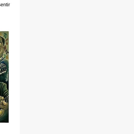
entir
verano por algunos de los lugares más
emblemáticos de la Ciudad Condal, ​​a la
espera de la llegada a finales de septiembre
del CSIO Barcelona, ​​la competición hípica
del año. "El Cor del Món", es un caballo
extraordinario que ha surgido de la
imaginación y creatividad de los niños y
niñas del CEE Josep Pla. Este caballo tan
especial ha sido diseñado con amor y
cuidado en esta escuela única, donde todos
sus alumnos comparten una característica
especial: son sordos y se comunican a través
de la Lengua de Signos Catalana (LSC). "El
Cor del Món" encarna la magia de la vida y
la importancia de cuidar nuestro entorno
natural. ...