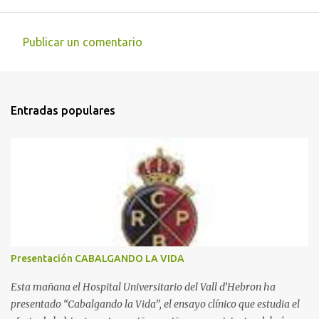
Publicar un comentario
C
o
m
Entradas populares
e
n
t
a
r
i
o
s
Presentación CABALGANDO LA VIDA
Esta mañana el Hospital Universitario del Vall d’Hebron ha
presentado “Cabalgando la Vida”, el ensayo clínico que estudia el