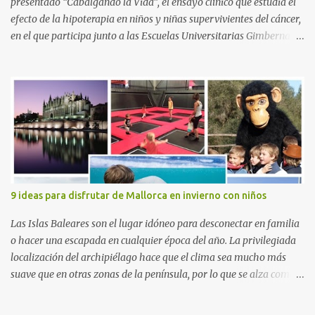
presentado “Cabalgando la Vida”, el ensayo clínico que estudia el
efecto de la hipoterapia en niños y niñas supervivientes del cáncer,
en el que participa junto a las Escuelas Universitarias Gimbernat,
con el apoyo de la Asociación Española contra el Cáncer (AEECC)
y la Fundación Federica Cerdá. La presentación ha contado con la
presencia de Emilio Zegrí, presidente de la Fundación RCPB; la Dra.
Anna Llort, adjunta del Servicio de Oncología Pediátrica del
Hospital Vall d’Hebron e investigadora del grupo de Investigación
Traslacional en Cáncer en la Infancia y la Adolescencia del Vall
d’Hebron Instituto de Investigación (VHIR); Anna Saló, psicóloga
del Servicio de Oncología Pediátrica del Vall d’Hebron y del grupo
de Investigación Traslacional en Cáncer en la Infancia y la
9 ideas para disfrutar de Mallorca en invierno con niños
Adolescencia del VHIR y Teresa Xipell, fisioterapeuta y directora de
hipoterapia en la Fundación Federica Cerdá. Imágenes cortesía de
Las Islas Baleares son el lugar idóneo para desconectar en familia
asesoría de ...
o hacer una escapada en cualquier época del año. La privilegiada
localización del archipiélago hace que el clima sea mucho más
suave que en otras zonas de la península, por lo que se alza como
un destino ideal donde pasar unos días con los más pequeños,
también durante los meses de invierno. La isla de Mallorca, por