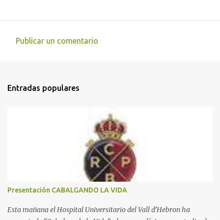
Publicar un comentario
C
o
m
Entradas populares
e
n
t
a
r
i
o
s
Presentación CABALGANDO LA VIDA
Esta mañana el Hospital Universitario del Vall d’Hebron ha