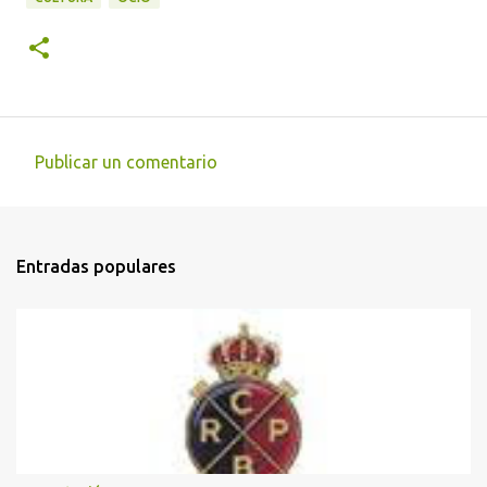
Publicar un comentario
C
o
m
Entradas populares
e
n
t
a
r
i
o