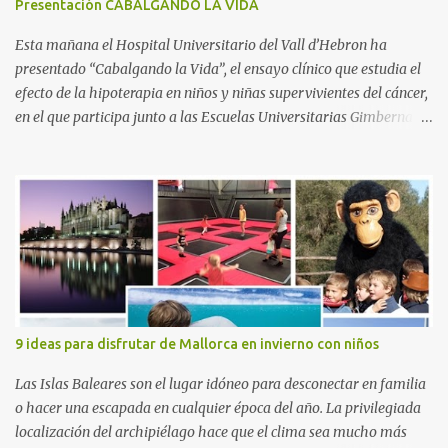
s
Presentación CABALGANDO LA VIDA
Esta mañana el Hospital Universitario del Vall d’Hebron ha
presentado “Cabalgando la Vida”, el ensayo clínico que estudia el
efecto de la hipoterapia en niños y niñas supervivientes del cáncer,
en el que participa junto a las Escuelas Universitarias Gimbernat,
con el apoyo de la Asociación Española contra el Cáncer (AEECC)
y la Fundación Federica Cerdá. La presentación ha contado con la
presencia de Emilio Zegrí, presidente de la Fundación RCPB; la Dra.
Anna Llort, adjunta del Servicio de Oncología Pediátrica del
Hospital Vall d’Hebron e investigadora del grupo de Investigación
Traslacional en Cáncer en la Infancia y la Adolescencia del Vall
d’Hebron Instituto de Investigación (VHIR); Anna Saló, psicóloga
del Servicio de Oncología Pediátrica del Vall d’Hebron y del grupo
de Investigación Traslacional en Cáncer en la Infancia y la
9 ideas para disfrutar de Mallorca en invierno con niños
Adolescencia del VHIR y Teresa Xipell, fisioterapeuta y directora de
hipoterapia en la Fundación Federica Cerdá. Imágenes cortesía de
Las Islas Baleares son el lugar idóneo para desconectar en familia
asesoría de ...
o hacer una escapada en cualquier época del año. La privilegiada
localización del archipiélago hace que el clima sea mucho más