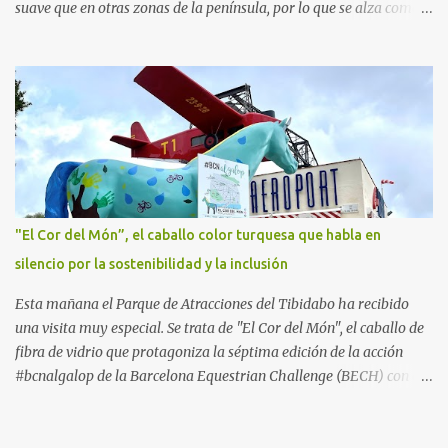
suave que en otras zonas de la península, por lo que se alza como
un destino ideal donde pasar unos días con los más pequeños,
también durante los meses de invierno. La isla de Mallorca, por
ejemplo, ofrece un amplio abanico de posibilidades, desde
actividades al aire libre, propuestas lúdicas o deportivas, hasta
propuestas gastronómicas para poder disfrutar al máximo con los
niños y garantizar una experiencia inolvidable. Palma Aquarium
A unos 15 minutos en coche de la capital Balear y a tan sólo 500
metros de la playa, se encuentra el Palma Aquarium, un lugar
donde grandes y pequeños quedarán fascinados con los 8.000
"El Cor del Món”, el caballo color turquesa que habla en
ejemplares de 700 especies distintas procedentes del Mediterráneo
silencio por la sostenibilidad y la inclusión
y los océanos Índico, Atlántico y Pacífico. El recorrido por el
acuario se plantea como un viaje a...
Esta mañana el Parque de Atracciones del Tibidabo ha recibido
una visita muy especial. Se trata de "El Cor del Món", el caballo de
fibra de vidrio que protagoniza la séptima edición de la acción
#bcnalgalop de la Barcelona Equestrian Challenge (BECH) con el
apoyo de la Fundación RCPB. Este simpático caballo ​​realizará un
tour este verano por algunos de los lugares más emblemáticos de