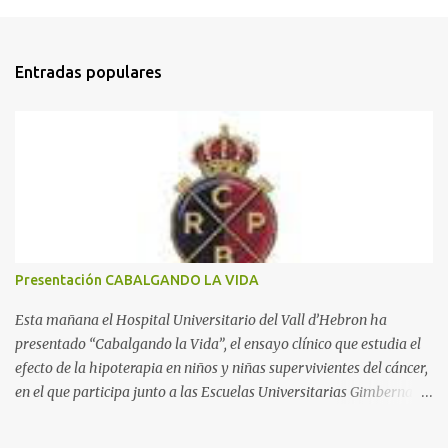
o
m
Entradas populares
e
n
t
a
r
i
o
s
Presentación CABALGANDO LA VIDA
Esta mañana el Hospital Universitario del Vall d’Hebron ha
presentado “Cabalgando la Vida”, el ensayo clínico que estudia el
efecto de la hipoterapia en niños y niñas supervivientes del cáncer,
en el que participa junto a las Escuelas Universitarias Gimbernat,
con el apoyo de la Asociación Española contra el Cáncer (AEECC)
y la Fundación Federica Cerdá. La presentación ha contado con la