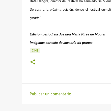
Rafa Dengrà
, director del festival ha señalado
"la buena
De cara a la próxima edición, donde el festival cumpl
grande"
.
Edición periodista Jussara Maria Pires de Moura
Imágenes cortesía de asesoría de prensa
CINE
Publicar un comentario
C
o