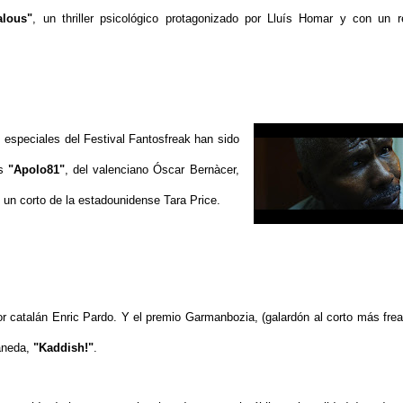
lous"
, un thriller psicológico protagonizado por Lluís Homar y con un r
especiales del Festival Fantosfreak han sido
as
"Apolo81"
, del valenciano Óscar Bernàcer,
, un corto de la estadounidense Tara Price.
tor catalán Enric Pardo. Y el premio Garmanbozia, (galardón al corto más frea
taneda,
"Kaddish!"
.