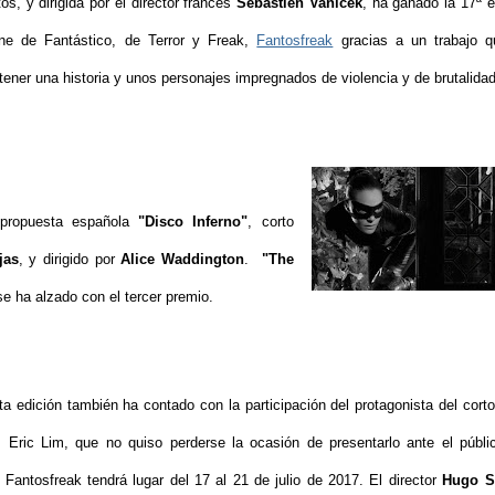
s, y dirigida por el director francés
Sébastien Vanicek
, ha ganado la 17ª e
ine de Fantástico, de Terror y Freak,
Fantosfreak
gracias a un trabajo 
tener una historia y unos personajes impregnados de violencia y de brutalida
a propuesta española
"Disco Inferno"
, corto
jas
, y dirigido por
Alice Waddington
.
"The
se ha alzado con el tercer premio.
a edición también ha contado con la participación del protagonista del cort
, Eric Lim, que no quiso perderse la ocasión de presentarlo ante el públi
 Fantosfreak tendrá lugar del 17 al 21 de julio de 2017. El director
Hugo S