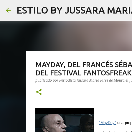
ESTILO BY JUSSARA MAR
MAYDAY, DEL FRANCÉS SÉBA
DEL FESTIVAL FANTOSFREAK
publicado por
Periodista Jussara Maria Pires de Moura
el
j
"MayDay"
una prop