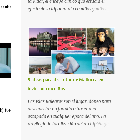
la Vida”, el ensayo clínico que estudia el
eparto
efecto de la hipoterapia en niños y niñas
supervivientes del cáncer, en el que participa
junto a las Escuelas Universitarias
Gimbernat, con el apoyo de la Asociación
Española contra el Cáncer (AEECC) y la
Fundación Federica Cerdá. La presentación
ha contado con la presencia de Emilio Zegrí,
presidente de la Fundación RCPB; la Dra.
Anna Llort, adjunta del Servicio de
Oncología Pediátrica del Hospital Vall
9 ideas para disfrutar de Mallorca en
d’Hebron e investigadora del grupo de
invierno con niños
Investigación Traslacional en Cáncer en la
Infancia y la Adolescencia del Vall d’Hebron
Las Islas Baleares son el lugar idóneo para
Instituto de Investigación (VHIR); Anna Saló,
desconectar en familia o hacer una
k) fue
psicóloga del Servicio de Oncología
escapada en cualquier época del año. La
Pediátrica del Vall d’Hebron y del grupo de
privilegiada localización del archipiélago
Investigación Traslacional en Cáncer en la
hace que el clima sea mucho más suave que
Infancia y la Adolescencia del VHIR y Teresa
en otras zonas de la península, por lo que se