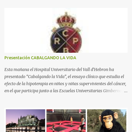
n
t
a
r
i
o
s
Presentación CABALGANDO LA VIDA
Esta mañana el Hospital Universitario del Vall d’Hebron ha
presentado “Cabalgando la Vida”, el ensayo clínico que estudia el
efecto de la hipoterapia en niños y niñas supervivientes del cáncer,
en el que participa junto a las Escuelas Universitarias Gimbernat,
con el apoyo de la Asociación Española contra el Cáncer (AEECC)
y la Fundación Federica Cerdá. La presentación ha contado con la
presencia de Emilio Zegrí, presidente de la Fundación RCPB; la Dra.
Anna Llort, adjunta del Servicio de Oncología Pediátrica del
Hospital Vall d’Hebron e investigadora del grupo de Investigación