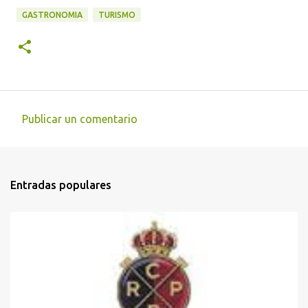
GASTRONOMIA
TURISMO
Publicar un comentario
C
o
m
Entradas populares
e
n
t
a
r
i