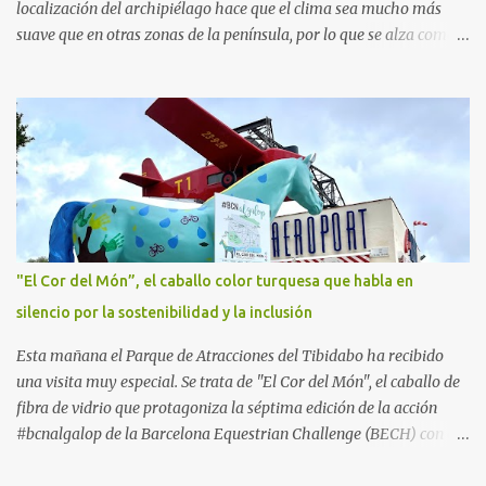
localización del archipiélago hace que el clima sea mucho más
suave que en otras zonas de la península, por lo que se alza como
un destino ideal donde pasar unos días con los más pequeños,
también durante los meses de invierno. La isla de Mallorca, por
ejemplo, ofrece un amplio abanico de posibilidades, desde
actividades al aire libre, propuestas lúdicas o deportivas, hasta
propuestas gastronómicas para poder disfrutar al máximo con los
niños y garantizar una experiencia inolvidable. Palma Aquarium
A unos 15 minutos en coche de la capital Balear y a tan sólo 500
metros de la playa, se encuentra el Palma Aquarium, un lugar
donde grandes y pequeños quedarán fascinados con los 8.000
"El Cor del Món”, el caballo color turquesa que habla en
ejemplares de 700 especies distintas procedentes del Mediterráneo
silencio por la sostenibilidad y la inclusión
y los océanos Índico, Atlántico y Pacífico. El recorrido por el
acuario se plantea como un viaje a...
Esta mañana el Parque de Atracciones del Tibidabo ha recibido
una visita muy especial. Se trata de "El Cor del Món", el caballo de
fibra de vidrio que protagoniza la séptima edición de la acción
#bcnalgalop de la Barcelona Equestrian Challenge (BECH) con el
apoyo de la Fundación RCPB. Este simpático caballo ​​realizará un