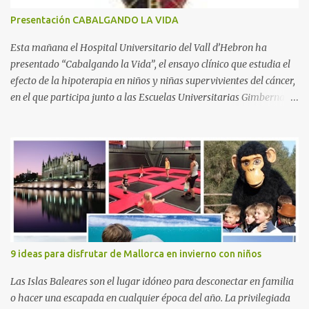
o
s
Presentación CABALGANDO LA VIDA
Esta mañana el Hospital Universitario del Vall d’Hebron ha
presentado “Cabalgando la Vida”, el ensayo clínico que estudia el
efecto de la hipoterapia en niños y niñas supervivientes del cáncer,
en el que participa junto a las Escuelas Universitarias Gimbernat,
con el apoyo de la Asociación Española contra el Cáncer (AEECC)
y la Fundación Federica Cerdá. La presentación ha contado con la
presencia de Emilio Zegrí, presidente de la Fundación RCPB; la Dra.
Anna Llort, adjunta del Servicio de Oncología Pediátrica del
Hospital Vall d’Hebron e investigadora del grupo de Investigación
Traslacional en Cáncer en la Infancia y la Adolescencia del Vall
d’Hebron Instituto de Investigación (VHIR); Anna Saló, psicóloga
del Servicio de Oncología Pediátrica del Vall d’Hebron y del grupo
de Investigación Traslacional en Cáncer en la Infancia y la
9 ideas para disfrutar de Mallorca en invierno con niños
Adolescencia del VHIR y Teresa Xipell, fisioterapeuta y directora de
hipoterapia en la Fundación Federica Cerdá. Imágenes cortesía de
Las Islas Baleares son el lugar idóneo para desconectar en familia
asesoría de ...
o hacer una escapada en cualquier época del año. La privilegiada