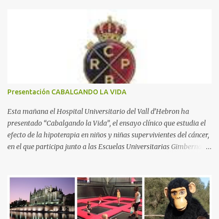
n
t
a
r
i
o
s
Presentación CABALGANDO LA VIDA
Esta mañana el Hospital Universitario del Vall d’Hebron ha
presentado “Cabalgando la Vida”, el ensayo clínico que estudia el
efecto de la hipoterapia en niños y niñas supervivientes del cáncer,
en el que participa junto a las Escuelas Universitarias Gimbernat,
con el apoyo de la Asociación Española contra el Cáncer (AEECC)
y la Fundación Federica Cerdá. La presentación ha contado con la
presencia de Emilio Zegrí, presidente de la Fundación RCPB; la Dra.
Anna Llort, adjunta del Servicio de Oncología Pediátrica del
Hospital Vall d’Hebron e investigadora del grupo de Investigación
Traslacional en Cáncer en la Infancia y la Adolescencia del Vall