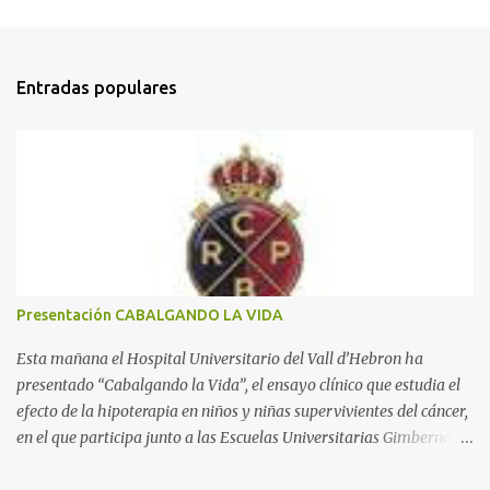
C
o
m
Entradas populares
e
n
t
a
r
i
o
s
Presentación CABALGANDO LA VIDA
Esta mañana el Hospital Universitario del Vall d’Hebron ha
presentado “Cabalgando la Vida”, el ensayo clínico que estudia el
efecto de la hipoterapia en niños y niñas supervivientes del cáncer,
en el que participa junto a las Escuelas Universitarias Gimbernat,
con el apoyo de la Asociación Española contra el Cáncer (AEECC)