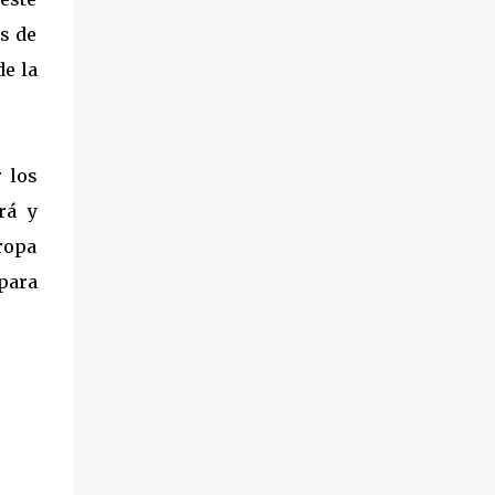
verano por algunos de los lugares más
os de
emblemáticos de la Ciudad Condal, ​​a la
de la
espera de la llegada a finales de septiembre
del CSIO Barcelona, ​​la competición hípica
del año. "El Cor del Món", es un caballo
extraordinario que ha surgido de la
 los
imaginación y creatividad de los niños y
niñas del CEE Josep Pla. Este caballo tan
rá y
especial ha sido diseñado con amor y
ropa
cuidado en esta escuela única, donde todos
 para
sus alumnos comparten una característica
especial: son sordos y se comunican a través
de la Lengua de Signos Catalana (LSC). "El
Cor del Món" encarna la magia de la vida y
la importancia de cuidar nuestro entorno
natural. ...