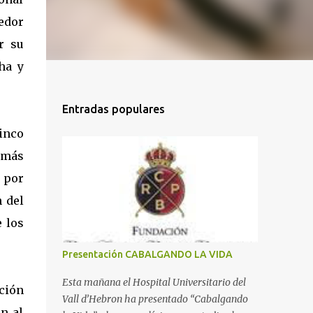
cedor
r su
ha y
Entradas populares
inco
o más
 por
 del
e los
Presentación CABALGANDO LA VIDA
Esta mañana el Hospital Universitario del
ción
Vall d’Hebron ha presentado “Cabalgando
n al