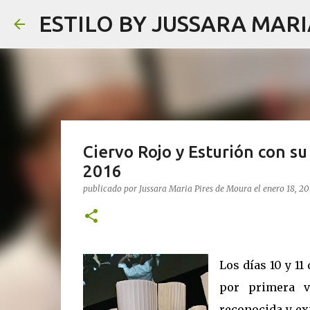
ESTILO BY JUSSARA MAR
Ciervo Rojo y Esturión con su
2016
publicado por
Jussara Maria Pires de Moura
el
enero 18, 20
Los días 10 y 1
por primera v
reconocida y ex