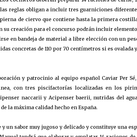
 las reglas obligan a incluir tres guarniciones diferent
pierna de ciervo que contiene hasta la primera costill
 en su creación para el concurso podrán incluir element
rse en bandeja de material a libre elección con un pe
idas concretas de 110 por 70 centímetros si es ovalada 
boración y patrocinio al equipo español Caviar Per Sé,
nea, con tres piscifactorías localizadas en los pirin
ipenser naccarii y Acipenser baerii, nutridas del agua
r de la máxima calidad hecho en España.
e y un sabor muy jugoso y delicado y constituye una es
Manuel tendrá que elaborar y emplatar 14 raciones de 