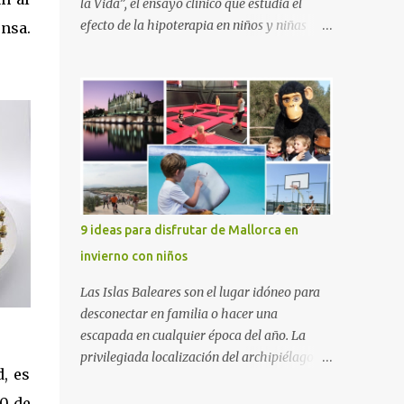
la Vida”, el ensayo clínico que estudia el
efecto de la hipoterapia en niños y niñas
ensa.
supervivientes del cáncer, en el que participa
junto a las Escuelas Universitarias
Gimbernat, con el apoyo de la Asociación
Española contra el Cáncer (AEECC) y la
Fundación Federica Cerdá. La presentación
ha contado con la presencia de Emilio Zegrí,
presidente de la Fundación RCPB; la Dra.
Anna Llort, adjunta del Servicio de
Oncología Pediátrica del Hospital Vall
9 ideas para disfrutar de Mallorca en
d’Hebron e investigadora del grupo de
invierno con niños
Investigación Traslacional en Cáncer en la
Infancia y la Adolescencia del Vall d’Hebron
Las Islas Baleares son el lugar idóneo para
Instituto de Investigación (VHIR); Anna Saló,
desconectar en familia o hacer una
psicóloga del Servicio de Oncología
escapada en cualquier época del año. La
Pediátrica del Vall d’Hebron y del grupo de
privilegiada localización del archipiélago
Investigación Traslacional en Cáncer en la
, es
hace que el clima sea mucho más suave que
Infancia y la Adolescencia del VHIR y Teresa
en otras zonas de la península, por lo que se
10 de