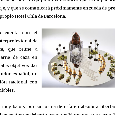
iaje, y que se comunicará próximamente en rueda de pr
 propio Hotel Ohla de Barcelona.
6 cuenta con el
nterprofesional de
aza, que reúne a
carne de caza en
ales objetivos dar
midor español, un
ión nacional con
alables.
 muy bajo y por su forma de cría en absoluta libertad
 Los cocineros deberán preparar 14 raciones de carne, 