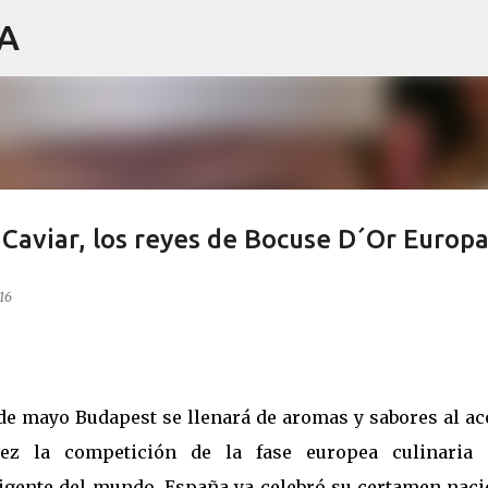
IA
Ir al contenido principal
 Caviar, los reyes de Bocuse D´Or Europ
16
1 de mayo Budapest se llenará de aromas y sabores al a
ez la competición de la fase europea culinaria
igente del mundo. España ya celebró su certamen naci