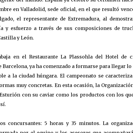
bre en Valladolid, sede oficial, en el que resultó ven
lgado, el representante de Extremadura, al demostra
ía y esfuerzo a través de sus composiciones de truc
astilla y León.
abaja en el Restaurante La Plassohla del Hotel de c
de Barcelona, ya ha comenzado a formarse para llegar l
le a la ciudad húngara. El campeonato se caracteriza
normas muy concretas. En esta ocasión, la Organización
 Esturión con su caviar como los productos con los qu
sí.
os concursantes: 5 horas y 35 minutos. La organiza
formada por el equipo y los asesores que acompañará