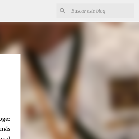
a
coger
 más
onal