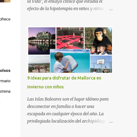
la Vida”, el ensayo clínico que estudia el
efecto de la hipoterapia en niños y niñas
supervivientes del cáncer, en el que participa
ofrece
junto a las Escuelas Universitarias
Gimbernat, con el apoyo de la Asociación
Española contra el Cáncer (AEECC) y la
Fundación Federica Cerdá. La presentación
ha contado con la presencia de Emilio Zegrí,
presidente de la Fundación RCPB; la Dra.
Anna Llort, adjunta del Servicio de
olsos
Oncología Pediátrica del Hospital Vall
9 ideas para disfrutar de Mallorca en
mario
d’Hebron e investigadora del grupo de
invierno con niños
Investigación Traslacional en Cáncer en la
strena
Infancia y la Adolescencia del Vall d’Hebron
Las Islas Baleares son el lugar idóneo para
.
Instituto de Investigación (VHIR); Anna Saló,
desconectar en familia o hacer una
psicóloga del Servicio de Oncología
escapada en cualquier época del año. La
Pediátrica del Vall d’Hebron y del grupo de
privilegiada localización del archipiélago
Investigación Traslacional en Cáncer en la
hace que el clima sea mucho más suave que
Infancia y la Adolescencia del VHIR y Teresa
en otras zonas de la península, por lo que se