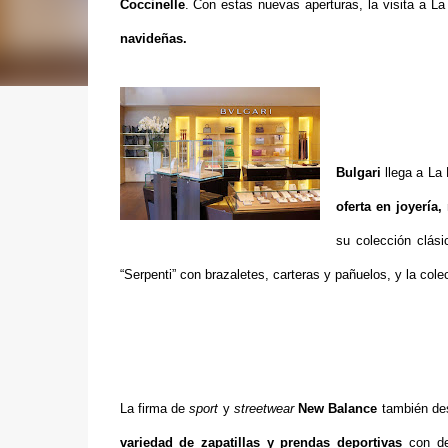
Coccinelle
. Con estas nuevas aperturas, la visita a L
navideñas.
Bulgari
llega a La 
oferta en joyería
su colección clásic
“Serpenti” con brazaletes, carteras y pañuelos, y la cole
La firma de
sport
y
streetwear
New Balance
también de
variedad de zapatillas y prendas deportivas
con de