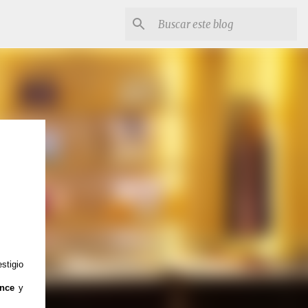
stigio
nce
y