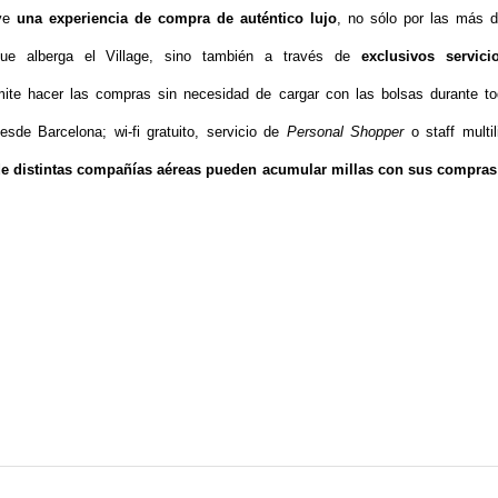
ive
una experiencia de compra de auténtico lujo
, no sólo por las más 
que alberga el Village, sino también a través
de
exclusivos servici
mite hacer las compras sin necesidad de cargar con las bolsas durante t
sde Barcelona; wi-fi gratuito, servicio de
Personal Shopper
o staff multil
e distintas compañías aéreas pueden acumular millas con sus compras