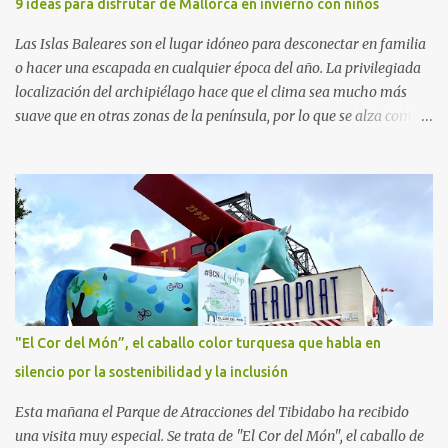
9 ideas para disfrutar de Mallorca en invierno con niños
Adolescencia del VHIR y Teresa Xipell, fisioterapeuta y directora de
hipoterapia en la Fundación Federica Cerdá. Imágenes cortesía de
Las Islas Baleares son el lugar idóneo para desconectar en familia
asesoría de ...
o hacer una escapada en cualquier época del año. La privilegiada
localización del archipiélago hace que el clima sea mucho más
suave que en otras zonas de la península, por lo que se alza como
un destino ideal donde pasar unos días con los más pequeños,
también durante los meses de invierno. La isla de Mallorca, por
ejemplo, ofrece un amplio abanico de posibilidades, desde
actividades al aire libre, propuestas lúdicas o deportivas, hasta
propuestas gastronómicas para poder disfrutar al máximo con los
niños y garantizar una experiencia inolvidable. Palma Aquarium
A unos 15 minutos en coche de la capital Balear y a tan sólo 500
metros de la playa, se encuentra el Palma Aquarium, un lugar
donde grandes y pequeños quedarán fascinados con los 8.000
"El Cor del Món”, el caballo color turquesa que habla en
ejemplares de 700 especies distintas procedentes del Mediterráneo
silencio por la sostenibilidad y la inclusión
y los océanos Índico, Atlántico y Pacífico. El recorrido por el
acuario se plantea como un viaje a...
Esta mañana el Parque de Atracciones del Tibidabo ha recibido
una visita muy especial. Se trata de "El Cor del Món", el caballo de