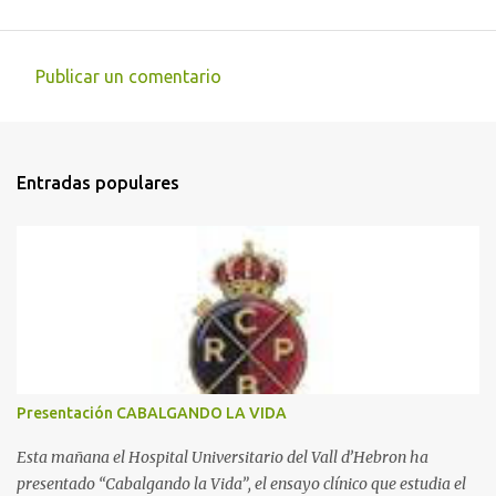
Publicar un comentario
C
o
m
Entradas populares
e
n
t
a
r
i
o
s
Presentación CABALGANDO LA VIDA
Esta mañana el Hospital Universitario del Vall d’Hebron ha
presentado “Cabalgando la Vida”, el ensayo clínico que estudia el