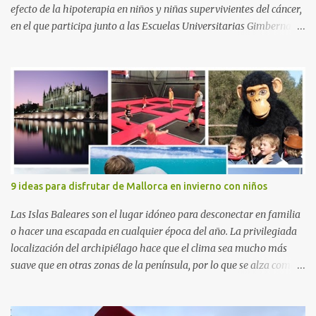
efecto de la hipoterapia en niños y niñas supervivientes del cáncer,
en el que participa junto a las Escuelas Universitarias Gimbernat,
con el apoyo de la Asociación Española contra el Cáncer (AEECC)
y la Fundación Federica Cerdá. La presentación ha contado con la
presencia de Emilio Zegrí, presidente de la Fundación RCPB; la Dra.
Anna Llort, adjunta del Servicio de Oncología Pediátrica del
Hospital Vall d’Hebron e investigadora del grupo de Investigación
Traslacional en Cáncer en la Infancia y la Adolescencia del Vall
d’Hebron Instituto de Investigación (VHIR); Anna Saló, psicóloga
del Servicio de Oncología Pediátrica del Vall d’Hebron y del grupo
de Investigación Traslacional en Cáncer en la Infancia y la
9 ideas para disfrutar de Mallorca en invierno con niños
Adolescencia del VHIR y Teresa Xipell, fisioterapeuta y directora de
hipoterapia en la Fundación Federica Cerdá. Imágenes cortesía de
Las Islas Baleares son el lugar idóneo para desconectar en familia
asesoría de ...
o hacer una escapada en cualquier época del año. La privilegiada
localización del archipiélago hace que el clima sea mucho más
suave que en otras zonas de la península, por lo que se alza como
un destino ideal donde pasar unos días con los más pequeños,
también durante los meses de invierno. La isla de Mallorca, por
ejemplo, ofrece un amplio abanico de posibilidades, desde