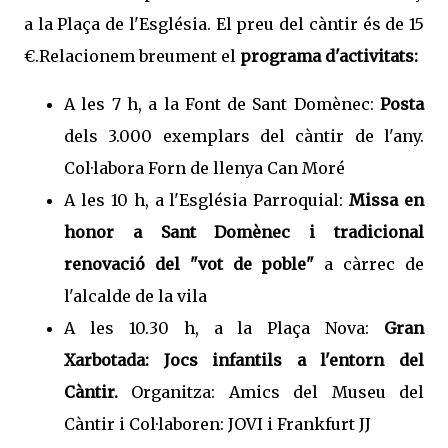
a la Plaça de l'Església. El preu del càntir és de 15
€.
Relacionem breument el
programa d'activitats:
A les 7 h, a la Font de Sant Domènec:
Posta
dels 3.000 exemplars del càntir de l'any.
Col·labora Forn de llenya Can Moré
A les 10 h, a l'Església Parroquial:
Missa en
honor a Sant Domènec i tradicional
renovació del "vot de poble"
a càrrec de
l'alcalde de la vila
A les 10.30 h, a la Plaça Nova:
Gran
Xarbotada: Jocs infantils a l'entorn del
Càntir.
Organitza: Amics del Museu del
Càntir i Col·laboren: JOVI i Frankfurt JJ