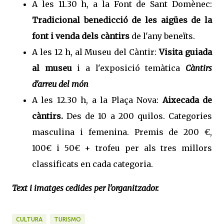
A les 11.30 h, a la Font de Sant Domènec:
Tradicional benedicció de les aigües de la
font
i venda dels càntirs
de l'any beneïts.
A les 12 h, al Museu del Càntir:
Visita guiada
al museu
i a l'exposició temàtica
Càntirs
d'arreu del món
A les 12.30 h, a la Plaça Nova:
Aixecada de
càntirs.
Des de 10 a 200 quilos. Categories
masculina i femenina. Premis de 200 €,
100€ i 50€ + trofeu per als tres millors
classificats en cada categoria.
Text i imatges cedides per l'organitzador.
CULTURA
TURISMO