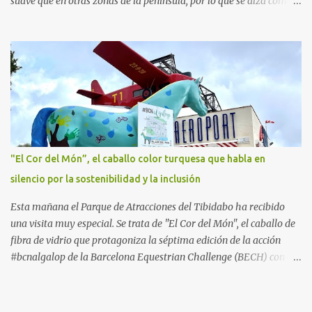
suave que en otras zonas de la península, por lo que se alza como
un destino ideal donde pasar unos días con los más pequeños,
también durante los meses de invierno. La isla de Mallorca, por
ejemplo, ofrece un amplio abanico de posibilidades, desde
actividades al aire libre, propuestas lúdicas o deportivas, hasta
propuestas gastronómicas para poder disfrutar al máximo con los
niños y garantizar una experiencia inolvidable. Palma Aquarium
A unos 15 minutos en coche de la capital Balear y a tan sólo 500
metros de la playa, se encuentra el Palma Aquarium, un lugar
donde grandes y pequeños quedarán fascinados con los 8.000
"El Cor del Món”, el caballo color turquesa que habla en
ejemplares de 700 especies distintas procedentes del Mediterráneo
silencio por la sostenibilidad y la inclusión
y los océanos Índico, Atlántico y Pacífico. El recorrido por el
acuario se plantea como un viaje a...
Esta mañana el Parque de Atracciones del Tibidabo ha recibido
una visita muy especial. Se trata de "El Cor del Món", el caballo de
fibra de vidrio que protagoniza la séptima edición de la acción
#bcnalgalop de la Barcelona Equestrian Challenge (BECH) con el
apoyo de la Fundación RCPB. Este simpático caballo ​​realizará un
tour este verano por algunos de los lugares más emblemáticos de
la Ciudad Condal, ​​a la espera de la llegada a finales de septiembre