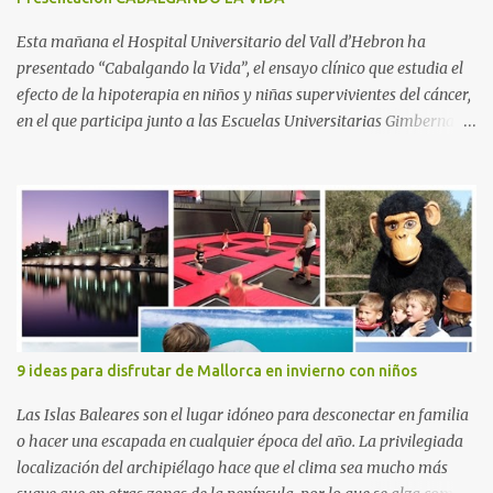
Esta mañana el Hospital Universitario del Vall d’Hebron ha
presentado “Cabalgando la Vida”, el ensayo clínico que estudia el
efecto de la hipoterapia en niños y niñas supervivientes del cáncer,
en el que participa junto a las Escuelas Universitarias Gimbernat,
con el apoyo de la Asociación Española contra el Cáncer (AEECC)
y la Fundación Federica Cerdá. La presentación ha contado con la
presencia de Emilio Zegrí, presidente de la Fundación RCPB; la Dra.
Anna Llort, adjunta del Servicio de Oncología Pediátrica del
Hospital Vall d’Hebron e investigadora del grupo de Investigación
Traslacional en Cáncer en la Infancia y la Adolescencia del Vall
d’Hebron Instituto de Investigación (VHIR); Anna Saló, psicóloga
del Servicio de Oncología Pediátrica del Vall d’Hebron y del grupo
de Investigación Traslacional en Cáncer en la Infancia y la
9 ideas para disfrutar de Mallorca en invierno con niños
Adolescencia del VHIR y Teresa Xipell, fisioterapeuta y directora de
hipoterapia en la Fundación Federica Cerdá. Imágenes cortesía de
Las Islas Baleares son el lugar idóneo para desconectar en familia
asesoría de ...
o hacer una escapada en cualquier época del año. La privilegiada
localización del archipiélago hace que el clima sea mucho más